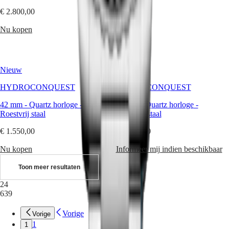
&
€ 2.800,00
€ 2.300,00
persoonlijkheden
Sport
Nu kopen
Nu kopen
&
partnerschappen
Vakmanschap
in
Nieuw
Nieuw
horlogemaken
Nieuws
HYDROCONQUEST
HYDROCONQUEST
&
verhalen
42 mm
-
Quartz horloge
-
42 mm
-
Quartz horloge
-
Werken
Roestvrij staal
Roestvrij staal
bij
ons
€ 1.550,00
€ 1.550,00
Heren
horloges
Nu kopen
Informeer mij indien beschikbaar
Dames
horloges
Toon meer resultaten
Alle
horloges
24
639
Vorige
Vorige
1
1