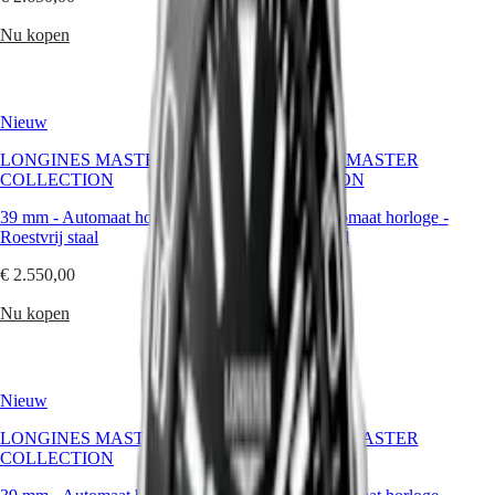
PILOT
别
FLYBACK
行
Nu kopen
Nu kopen
政
Elegance
區
Malaysia
MINI
Singapore
DOLCEVITA
Nieuw
Nieuw
LONGINES
台
LONGINES MASTER
DOLCEVITA
LONGINES MASTER
湾
COLLECTION
LONGINES
COLLECTION
地
PRIMALUNA
區
39 mm
-
Automaat horloge
-
39 mm
-
Automaat horloge
-
FLAGSHIP
Roestvrij staal
ไทย
Roestvrij staal
CLASSIC
EVIDENZA
€ 2.550,00
€ 2.550,00
Europa
RECORD
ELEGANT
Nu kopen
Nu kopen
Österreich
COLLECTION
Belgique
LA
(
Fr
)
GRANDE
België
CLASSIQUE
(
Nl
)
Nieuw
Nieuw
Denmark
Heritage
Finland
LONGINES MASTER
LONGINES MASTER
LONGINES
France
COLLECTION
COLLECTION
LEGEND
Deutschland
DIVER
Greece