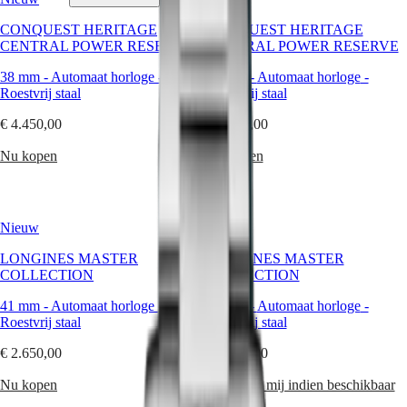
tijdloze
elegantie.
CONQUEST HERITAGE
CONQUEST HERITAGE
In
Horloges
Afrika
CENTRAL POWER RESERVE
CENTRAL POWER RESERVE
de
collectie
Master
South
38 mm
-
Automaat horloge
-
38 mm
-
Automaat horloge
-
roestvrijstalen
Africa
Roestvrij staal
Roestvrij staal
horloges
MASTER
van
Het
COLLECTION
€ 4.450,00
€ 4.250,00
Longines
Amerikaanse
MASTER
vindt
continent
COLLECTION
Nu kopen
Nu kopen
u
CHRONOGRAPH
zowel
Canada
MASTER
elegante
(
En
)
COLLECTION
klassiekers
Canada
MOONPHASE
Nieuw
Nieuw
als
(
Fr
)
THE
moderne
México
LONGINES
LONGINES MASTER
LONGINES MASTER
modellen.
United
MASTER
COLLECTION
COLLECTION
States
COLLECTION
GMT
41 mm
-
Automaat horloge
-
41 mm
-
Automaat horloge
-
Azië-
Roestvrij staal
Roestvrij staal
Pacific
Conquest
€ 2.650,00
€ 2.650,00
Australia
CONQUEST
中
CONQUEST
Nu kopen
Informeer mij indien beschikbaar
CLASSIC
國