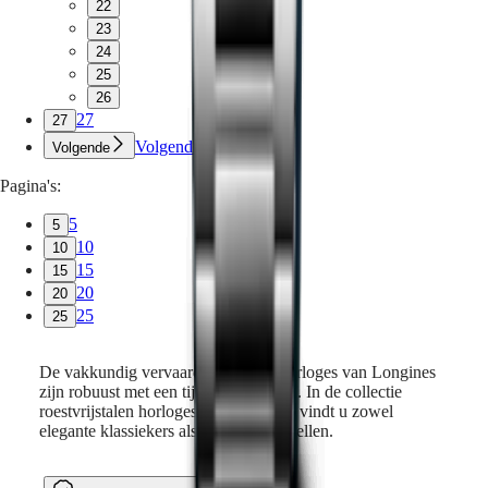
22
23
24
25
26
27
27
Volgende
Volgende
Pagina's:
5
5
10
10
15
15
20
20
25
25
De vakkundig vervaardigde stalen horloges van Longines
zijn robuust met een tijdloze elegantie. In de collectie
roestvrijstalen horloges van Longines vindt u zowel
elegante klassiekers als moderne modellen.