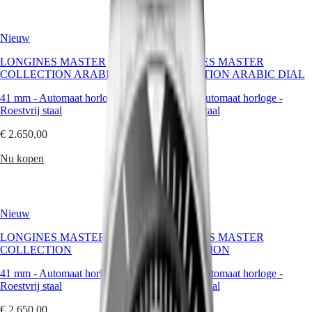
CONQUEST
대
CHRONOGRAPH
한
HYDROCONQUEST
민
Nieuw
Nieuw
HYDROCONQUEST
국
GMT
LONGINES MASTER
LONGINES MASTER
Hong
COLLECTION ARABIC DIAL
COLLECTION ARABIC DIAL
Spirit
Kong
SAR
41 mm
-
Automaat horloge
-
41 mm
-
Automaat horloge
-
LONGINES
(
En
)
Roestvrij staal
Roestvrij staal
SPIRIT
香
LONGINES
港
€ 2.650,00
€ 2.650,00
SPIRIT
特
ZULU
Nu kopen
Nu kopen
别
TIME
行
LONGINES
政
SPIRIT
FLYBACK
區
Nieuw
Nieuw
LONGINES
(
Zh
)
SPIRIT
India
LONGINES MASTER
LONGINES MASTER
CHRONOGRAPH
日
COLLECTION
COLLECTION
LONGINES
本
SPIRIT
41 mm
澳
-
Automaat horloge
-
41 mm
-
Automaat horloge
-
PILOT
Roestvrij staal
Roestvrij staal
門
LONGINES
特
SPIRIT
€ 2.650,00
€ 2.650,00