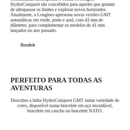
GMT
HydroConquest são concebidos para aqueles que gostam
SAR
de ultrapassar os limites e explorar novos horizontes.
Spirit
(
En
)
Atualmente, a Longines apresenta novas versões GMT
香
automáticas em verde, preto e azul, com 43 mm de
LONGINES
港
diâmetro, para complementar os modelos de 41 mm
SPIRIT
特
lançados no ano passado.
LONGINES
别
SPIRIT
行
ZULU
Descobrir
政
TIME
LONGINES
區
SPIRIT
(
Zh
)
FLYBACK
India
LONGINES
日
SPIRIT
本
CHRONOGRAPH
PERFEITO PARA TODAS AS
澳
LONGINES
AVENTURAS
門
SPIRIT
特
PILOT
LONGINES
别
Descubra a linha HydroConquest GMT numa variedade de
SPIRIT
行
cores, disponível numa bracelete em aço inoxidável,
PILOT
bracelete em cauchu ou bracelete NATO.
政
FLYBACK
區
Malaysia
Elegance
Singapore