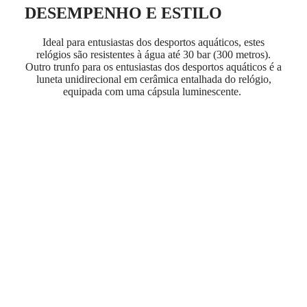
MAJETEK
Nederland
DESEMPENHO E ESTILO
CONQUEST
(
Nl
)
HERITAGE
Norway
Ideal para entusiastas dos desportos aquáticos, estes
FLAGSHIP
Polska
relógios são resistentes à água até 30 bar (300 metros).
HERITAGE
Portugal
Outro trunfo para os entusiastas dos desportos aquáticos é a
AVIGATION
Россия
luneta unidirecional em cerâmica entalhada do relógio,
HERITAGE
España
equipada com uma cápsula luminescente.
CLASSIC
Sweden
Todos
Schweiz
os
(
De
)
relógios
Suisse
Relógios
(
Fr
)
para
Svizzera
homem
(
It
)
Relógios
United
para
Kingdom
mulher
Türkiye
Sugestões
Novidades
Todos
os
relógios