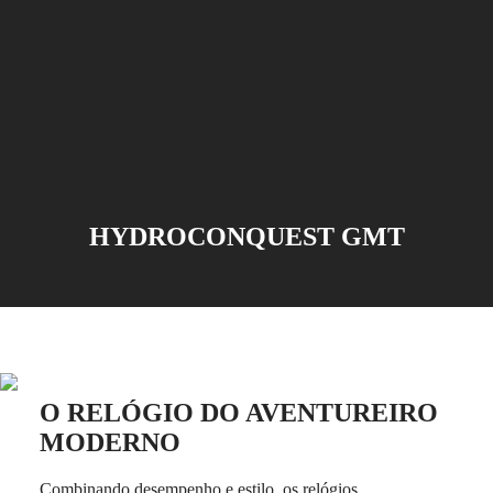
Master
South
Africa
MASTER
Américas
COLLECTION
MASTER
Canada
COLLECTION
(
En
)
CHRONOGRAPH
Canada
MASTER
(
Fr
)
COLLECTION
México
MOONPHASE
United
THE
States
LONGINES
HYDROCONQUEST GMT
MASTER
Ásia-
COLLECTION
Pacífico
GMT
Australia
Conquest
中
CONQUEST
國
CONQUEST
대
CLASSIC
한
O RELÓGIO DO AVENTUREIRO
CONQUEST
민
CHRONOGRAPH
MODERNO
국
HYDROCONQUEST
Hong
HYDROCONQUEST
Combinando desempenho e estilo, os relógios
Kong