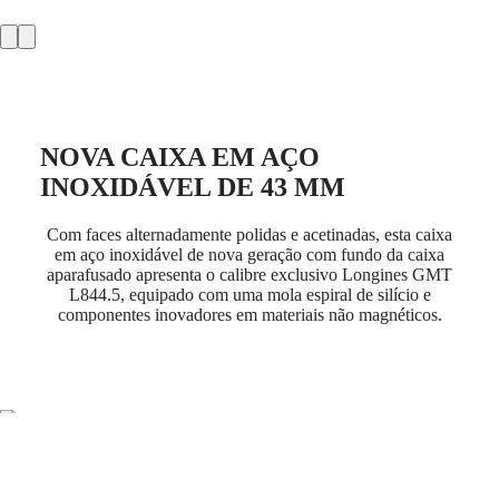
MINI
台
DOLCEVITA
湾
LONGINES
地
DOLCEVITA
區
LONGINES
ไทย
PRIMALUNA
FLAGSHIP
NOVA CAIXA EM AÇO
Europa
CLASSIC
EVIDENZA
INOXIDÁVEL DE 43 MM
Österreich
RECORD
Belgique
ELEGANT
(
Fr
)
COLLECTION
Com faces alternadamente polidas e acetinadas, esta caixa
België
LA
em aço inoxidável de nova geração com fundo da caixa
(
Nl
)
GRANDE
aparafusado apresenta o calibre exclusivo Longines GMT
Denmark
CLASSIQUE
L844.5, equipado com uma mola espiral de silício e
Finland
componentes inovadores em materiais não magnéticos.
France
Heritage
Deutschland
LONGINES
Greece
LEGEND
(
En
)
DIVER
Ελλάδα
ULTRA-
(
El
)
CHRON
Italia
LONGINES
Netherlands
PILOT
(
En
)