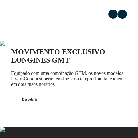
Relógios
para
homem
Relógios
para
senhora
Por
funções
MOVIMENTO EXCLUSIVO
Por
LONGINES GMT
estilo
Por
Equipado com uma combinação GTM, os novos modelos
cor
HydroConquest permitem-lhe ler o tempo simultaneamente
em dois fusos horários.
Serviços
Instruções
Descobrir
de
cuidado
Envie-
nos
o
seu