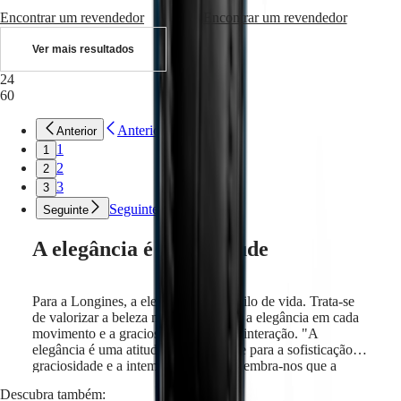
e
Encontrar um revendedor
Encontrar um revendedor
personalidades
Desporto
Ver mais resultados
e
parcerias
24
Saber-
60
fazer
relojoeiro
Anterior
Anterior
Notícias
1
1
e
2
2
histórias
Trabalhe
3
3
connosco
Seguinte
Seguinte
Relógios
para
A elegância é uma atitude
homem
Relógios
para
senhora
Para a Longines, a elegância é um estilo de vida. Trata-se
Todos
de valorizar a beleza na simplicidade, a elegância em cada
os
movimento e a graciosidade em cada interação. "A
relógios
elegância é uma atitude" é um convite para a sofisticação, a
graciosidade e a intemporalidade. Relembra-nos que a
verdadeira elegância vem do interior e que é expressada
Descubra também:
através de cada gesto e escolha que tomamos. A Longines