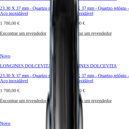
Master
South
da
Africa
sofisticação,
23.30 X 37 mm
-
Quartzo relógio
-
23.30 X 37 mm
-
Quartzo relógio
-
MASTER
combinando
Aço inoxidável
Aço inoxidável
Américas
COLLECTION
na
MASTER
perfeição
1 700,00 €
1 700,00 €
Canada
COLLECTION
design
(
En
)
CHRONOGRAPH
clássico
Encontrar um revendedor
Encontrar um revendedor
Canada
MASTER
com
(
Fr
)
COLLECTION
um
México
MOONPHASE
toque
United
THE
contemporâneo.
Novo
Novo
States
LONGINES
Inspirada
MASTER
num
LONGINES DOLCEVITA
LONGINES DOLCEVITA
Ásia-
COLLECTION
modelo
Pacífico
GMT
dos
23.30 X 37 mm
-
Quartzo relógio
-
23.30 X 37 mm
-
Quartzo relógio
-
anos
Aço inoxidável
Aço inoxidável
Australia
Conquest
20
中
e
1 700,00 €
1 700,00 €
CONQUEST
國
caracterizada
CONQUEST
대
pela
Encontrar um revendedor
Encontrar um revendedor
CLASSIC
sua
한
CONQUEST
caixa
민
CHRONOGRAPH
retangular
국
HYDROCONQUEST
e
Novo
Hong
Novo
HYDROCONQUEST
proporções
Kong