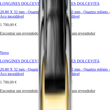
GMT
harmoniosas,
LONGINES DOLCEVITA
LONGINES DOLCEVITA
SAR
esta
Spirit
(
En
)
linha
20.80 X 32 mm
-
Quartzo relógio
-
20.80 X 32 mm
-
Quartzo relógio
-
香
tem
Aço inoxidável
Aço inoxidável
LONGINES
港
crescido
SPIRIT
特
ao
1 700,00 €
1 700,00 €
LONGINES
longo
别
SPIRIT
dos
Encontrar um revendedor
Encontrar um revendedor
行
ZULU
anos
政
TIME
sem
LONGINES
區
nunca
SPIRIT
(
Zh
)
perder
FLYBACK
Novo
Novo
India
a
LONGINES
日
sua
LONGINES DOLCEVITA
SPIRIT
LONGINES DOLCEVITA
本
identidade
CHRONOGRAPH
original.
澳
20.80 X 32 mm
-
Quartzo relógio
-
20.80 X 32 mm
-
Quartzo relógio
-
LONGINES
Disponíveis
門
Aço inoxidável
Aço inoxidável
SPIRIT
numa
特
PILOT
ampla
1 700,00 €
1 700,00 €
LONGINES
别
gama
SPIRIT
行
de
Encontrar um revendedor
Encontrar um revendedor
PILOT
政
materiais
FLYBACK
e
區
cores,
Malaysia
Elegance
estes
Singapore