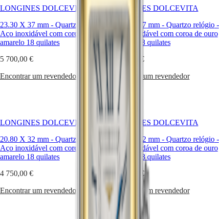
relógios
MINI
台
LONGINES DOLCEVITA
LONGINES DOLCEVITA
são
DOLCEVITA
湾
uma
LONGINES
23.30 X 37 mm
-
Quartzo relógio
-
23.30 X 37 mm
-
Quartzo relógio
-
地
expressão
DOLCEVITA
Aço inoxidável com coroa de ouro
Aço inoxidável com coroa de ouro
區
poderosa
LONGINES
amarelo 18 quilates
amarelo 18 quilates
da
ไทย
PRIMALUNA
elegância
5 700,00 €
FLAGSHIP
2 500,00 €
e
Europa
CLASSIC
da
Encontrar um revendedor
Encontrar um revendedor
EVIDENZA
"dolce
Österreich
RECORD
vita"
Belgique
ELEGANT
italiana
(
Fr
)
COLLECTION
que
België
LA
sempre
(
Nl
)
GRANDE
LONGINES DOLCEVITA
LONGINES DOLCEVITA
esteve
Denmark
CLASSIQUE
associada
Finland
20.80 X 32 mm
-
Quartzo relógio
-
20.80 X 32 mm
-
Quartzo relógio
-
à
France
Heritage
Aço inoxidável com coroa de ouro
Aço inoxidável com coroa de ouro
coleção.
Deutschland
amarelo 18 quilates
amarelo 18 quilates
LONGINES
Greece
LEGEND
(
En
)
4 750,00 €
2 400,00 €
DIVER
Ελλάδα
ULTRA-
(
El
)
Encontrar um revendedor
Encontrar um revendedor
CHRON
Italia
LONGINES
Netherlands
PILOT
(
En
)