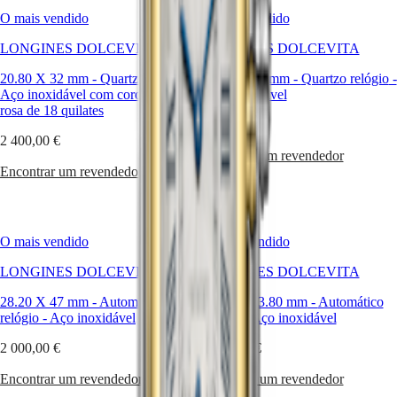
MAJETEK
Nederland
O mais vendido
O mais vendido
CONQUEST
(
Nl
)
HERITAGE
Norway
LONGINES DOLCEVITA
LONGINES DOLCEVITA
FLAGSHIP
Polska
HERITAGE
Portugal
20.80 X 32 mm
-
Quartzo relógio
-
20.80 X 32 mm
-
Quartzo relógio
-
AVIGATION
Россия
Aço inoxidável com coroa de ouro
Aço inoxidável
HERITAGE
España
rosa de 18 quilates
CLASSIC
Sweden
1 600,00 €
Todos
Schweiz
2 400,00 €
os
(
De
)
Encontrar um revendedor
relógios
Suisse
Encontrar um revendedor
Relógios
(
Fr
)
para
Svizzera
homem
(
It
)
Relógios
United
O mais vendido
O mais vendido
para
Kingdom
mulher
Türkiye
LONGINES DOLCEVITA
LONGINES DOLCEVITA
Sugestões
28.20 X 47 mm
-
Automático
27.70 X 43.80 mm
-
Automático
relógio
-
Aço inoxidável
relógio
-
Aço inoxidável
Novidades
2 000,00 €
2 000,00 €
Todos
os
Encontrar um revendedor
Encontrar um revendedor
relógios