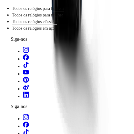
baseia-se na sua perícia relojoeira para criar relógios que
Todos os relógios para homem
refletem este espírito. A cada ciclista, um relógio Longines
dita um conto de elegância.
Todos os relógios para mulher
Todos os relógios clássicos
Todos os relógios em aço
Siga-nos
Siga-nos