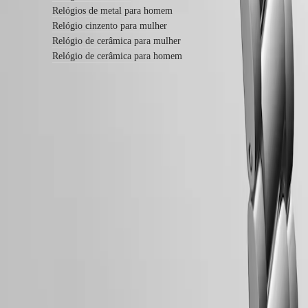
relógio
Relógios de metal para homem
Relógio cinzento para mulher
Preços
Relógio de cerâmica para mulher
de
Relógio de cerâmica para homem
serviço
Garantia
Encontrar
um
centro
de
assistência
Siga-nos
Contacte-
nos
Os
nossos
universos
A
nossa
história
O
nosso
Siga-nos
museu
Embaixadores