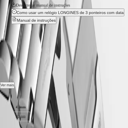
GMT
SAR
Descarregar manual de instruções
Spirit
(
En
)
Como usar um relógio LONGINES de 3 ponteiros com data
香
LONGINES
Manual de instruções
港
SPIRIT
特
LONGINES
O mais vendido
别
SPIRIT
行
ZULU
HYDROCONQUEST
-
政
TIME
LONGINES
區
L3.781.4.76.6
SPIRIT
(
Zh
)
FLYBACK
India
LONGINES
日
Automático relógio, Ø 41.00 mm, aço inoxidável e luneta em
SPIRIT
本
cerâmica, L3.781.4.76.6
CHRONOGRAPH
澳
LONGINES
Data, movimento mecânico de corda automática que oscila a uma
Ver mais
門
SPIRIT
frequência de 25 200 alternâncias por hora, com uma reserva de
特
PILOT
marcha de aproximadamente 72 horas.
Tamanho da caixa:
LONGINES
别
SPIRIT
行
Coroa de rosca luneta rotativa unidirecional, estanque até 30 bares,
PILOT
41 mm
vidro de safira resistente a riscos, com várias camadas de revestimento
政
FLYBACK
antirreflexo em ambas as superfícies.
區
43 mm
Malaysia
Elegance
Cinzento raiado mostrador, superluminova.
Singapore