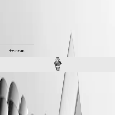
Master
South
-
Africa
conquest
MASTER
-
Américas
hydroconquest
COLLECTION
-
MASTER
Canada
l37814766
COLLECTION
(
En
)
CHRONOGRAPH
Canada
MASTER
(
Fr
)
COLLECTION
México
MOONPHASE
United
THE
States
Ver mais
LONGINES
MASTER
Ásia-
COLLECTION
Pacífico
GMT
Australia
Conquest
中
HYDROCONQUEST
CONQUEST
國
A coleção LONGINES HYDROCONQUEST combina design
CONQUEST
대
moderno, savoir-faire relojoeiro suíço e funcionalidades de alto
CLASSIC
한
desempenho. Disponíveis com movimento automático ou de quartzo,
CONQUEST
민
dependendo do modelo, estes relógios desportivos oferecem resistência
CHRONOGRAPH
국
à água até 30 bar (300 m), bem como uma luneta giratória
HYDROCONQUEST
unidirecional, uma coroa de rosca e um fundo de caixa aparafusado.
Hong
HYDROCONQUEST
Kong