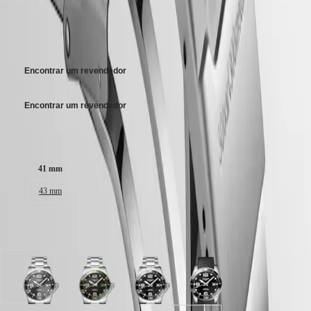
2 000,00 €
MINI
台
Aço inoxidável bracelete, com fecho de báscula de dupla segurança.
DOLCEVITA
Preço de venda recomendado - Os nossos revendedores autorizados
湾
LONGINES
continuam livres de definir os seus próprios preços
地
DOLCEVITA
區
LONGINES
ไทย
PRIMALUNA
Encontrar um revendedor
FLAGSHIP
Europa
CLASSIC
Encontrar um revendedor
EVIDENZA
Österreich
RECORD
Belgique
ELEGANT
Tamanho da caixa:
(
Fr
)
COLLECTION
België
LA
(
Nl
)
41 mm
GRANDE
Denmark
CLASSIQUE
43 mm
Finland
France
Heritage
Deutschland
Disponível em 7 variações
LONGINES
Greece
LEGEND
(
En
)
DIVER
Ελλάδα
ULTRA-
(
El
)
CHRON
Italia
Mostrador
Mostrador
Mostrador
Mostrador
LONGINES
Netherlands
Cinzento
Preto
Preto
Preto
PILOT
(
En
)
raiado
com
raiado
raiado