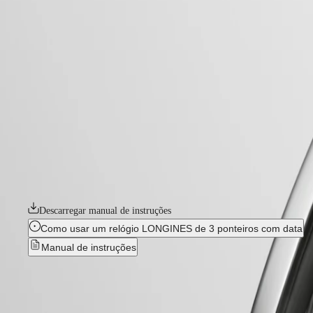
início
Relógios
África
-
relógios
Master
South
-
Africa
elegance
MASTER
-
Américas
longines evidenza
COLLECTION
-
MASTER
Canada
l26424734
COLLECTION
(
En
)
CHRONOGRAPH
Canada
MASTER
LONGINES EVIDENZA
(
Fr
)
COLLECTION
México
MOONPHASE
A coleção Longines Evidenza é um testemunho do compromisso da marca
United
THE
a estética vintage com a sofisticação moderna. As caixas distintivas e
States
LONGINES
duradouro.
MASTER
Ásia-
COLLECTION
Descarregar manual de instruções
Pacífico
GMT
Como usar um relógio LONGINES de 3 ponteiros com data
Australia
Conquest
Manual de instruções
中
CONQUEST
國
CONQUEST
LONGINES EVIDENZA
-
L2.64
대
CLASSIC
한
CONQUEST
민
CHRONOGRAPH