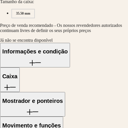
GMT
Tamanho da caixa:
SAR
Spirit
(
En
)
35.50 mm
香
LONGINES
港
SPIRIT
Preço de venda recomendado - Os nossos revendedores autorizados
特
LONGINES
continuam livres de definir os seus próprios preços
别
SPIRIT
行
Já não se encontra disponível
ZULU
政
TIME
LONGINES
Informações e condição
區
SPIRIT
(
Zh
)
FLYBACK
India
LONGINES
日
SPIRIT
本
Caixa
CHRONOGRAPH
澳
LONGINES
門
SPIRIT
特
PILOT
LONGINES
别
Mostrador e ponteiros
SPIRIT
行
PILOT
政
FLYBACK
區
Malaysia
Elegance
Movimento e funções
Singapore