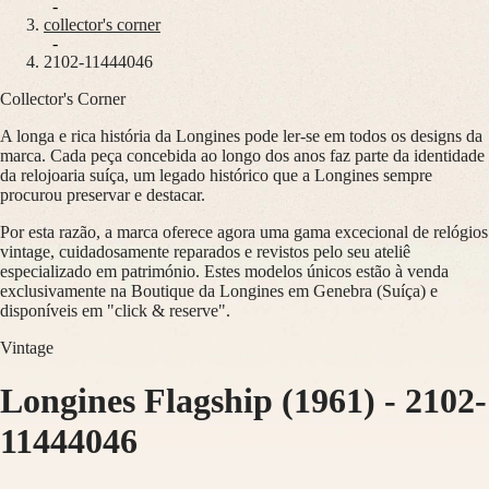
Master
South
-
Africa
collector's corner
MASTER
-
Américas
2102-11444046
COLLECTION
MASTER
Collector's Corner
Canada
COLLECTION
(
En
)
CHRONOGRAPH
A longa e rica história da Longines pode ler-se em todos os designs da
Canada
MASTER
marca. Cada peça concebida ao longo dos anos faz parte da identidade
(
Fr
)
COLLECTION
da relojoaria suíça, um legado histórico que a Longines sempre
México
MOONPHASE
procurou preservar e destacar.
United
THE
States
LONGINES
Por esta razão, a marca oferece agora uma gama excecional de relógios
MASTER
vintage, cuidadosamente reparados e revistos pelo seu ateliê
Ásia-
COLLECTION
especializado em património. Estes modelos únicos estão à venda
Pacífico
GMT
exclusivamente na Boutique da Longines em Genebra (Suíça) e
disponíveis em "click & reserve".
Australia
Conquest
中
Vintage
CONQUEST
國
CONQUEST
대
Longines Flagship (1961)
-
2102-
CLASSIC
한
CONQUEST
민
CHRONOGRAPH
11444046
국
HYDROCONQUEST
Hong
HYDROCONQUEST
Kong