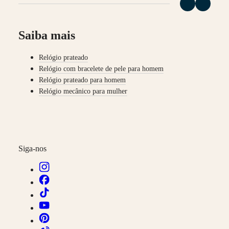
Relógios
para
homem
Relógios
Saiba mais
para
senhora
Relógio prateado
Por
Relógio com bracelete de pele para homem
funções
Relógio prateado para homem
Relógio mecânico para mulher
Por
estilo
Por
cor
Serviços
Siga-nos
Instruções
de
cuidado
Envie-
nos
o
seu