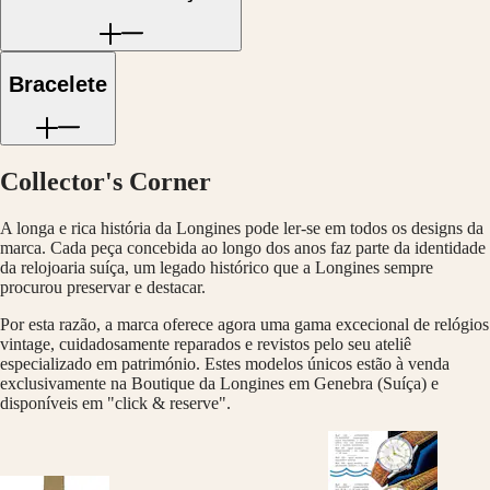
MINI
台
DOLCEVITA
湾
LONGINES
地
DOLCEVITA
Bracelete
區
LONGINES
ไทย
PRIMALUNA
FLAGSHIP
Europa
CLASSIC
EVIDENZA
Collector's Corner
Österreich
RECORD
Belgique
ELEGANT
(
Fr
)
A longa e rica história da Longines pode ler-se em todos os designs da
COLLECTION
België
marca. Cada peça concebida ao longo dos anos faz parte da identidade
LA
(
Nl
)
da relojoaria suíça, um legado histórico que a Longines sempre
GRANDE
Denmark
procurou preservar e destacar.
CLASSIQUE
Finland
Por esta razão, a marca oferece agora uma gama excecional de relógios
France
Heritage
vintage, cuidadosamente reparados e revistos pelo seu ateliê
Deutschland
especializado em património. Estes modelos únicos estão à venda
LONGINES
Greece
exclusivamente na Boutique da Longines em Genebra (Suíça) e
LEGEND
(
En
)
disponíveis em "click & reserve".
DIVER
Ελλάδα
ULTRA-
(
El
)
CHRON
Italia
LONGINES
Netherlands
PILOT
(
En
)