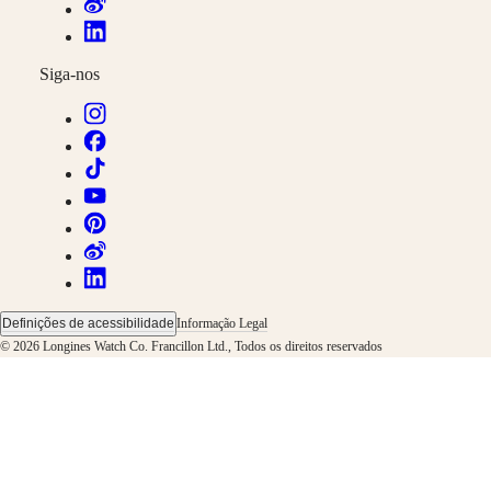
relógio
Preços
de
Siga-nos
serviço
Garantia
Encontrar
um
centro
de
assistência
Contacte-
nos
Os
nossos
Definições de acessibilidade
Informação Legal
universos
© 2026 Longines Watch Co. Francillon Ltd., Todos os direitos reservados
A
nossa
história
O
nosso
museu
Embaixadores