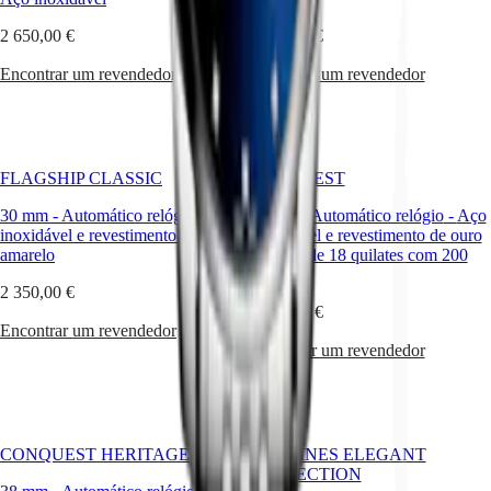
relógio
2 650,00 €
1 900,00 €
Preços
de
Encontrar um revendedor
Encontrar um revendedor
serviço
Garantia
Encontrar
um
centro
FLAGSHIP CLASSIC
CONQUEST
de
assistência
30 mm
-
Automático relógio
-
Aço
30 mm
-
Automático relógio
-
Aço
Contacte-
inoxidável e revestimento em PVD
inoxidável e revestimento de ouro
nos
amarelo
amarelo de 18 quilates com 200
mícrones
Os
2 350,00 €
nossos
4 050,00 €
universos
Encontrar um revendedor
Encontrar um revendedor
A
nossa
história
O
nosso
CONQUEST HERITAGE
LONGINES ELEGANT
museu
COLLECTION
Embaixadores