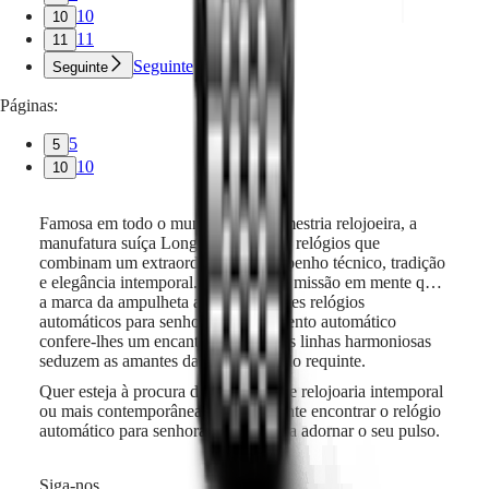
10
10
11
11
Seguinte
Seguinte
Páginas:
5
5
10
10
Famosa em todo o mundo pela sua mestria relojoeira, a
manufatura suíça Longines dá vida a relógios que
combinam um extraordinário desempenho técnico, tradição
e elegância intemporal. Foi com esta missão em mente que
a marca da ampulheta alada criou estes relógios
automáticos para senhora. O movimento automático
confere-lhes um encanto clássico e as linhas harmoniosas
seduzem as amantes da elegância e do requinte.
Quer esteja à procura de uma peça de relojoaria intemporal
ou mais contemporânea, irá certamente encontrar o relógio
automático para senhora perfeito para adornar o seu pulso.
Siga-nos