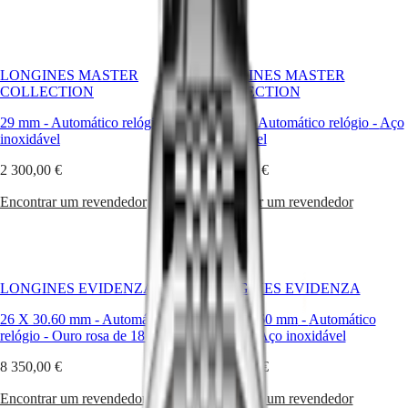
GMT
da
SAR
ampulheta
Spirit
(
En
)
alada
香
criou
LONGINES
港
estes
LONGINES MASTER
LONGINES MASTER
SPIRIT
特
relógios
COLLECTION
COLLECTION
LONGINES
automáticos
别
SPIRIT
para
29 mm
-
Automático relógio
-
Aço
29 mm
-
Automático relógio
-
Aço
行
ZULU
senhora.
inoxidável
inoxidável
政
TIME
O
LONGINES
區
2 300,00 €
2 750,00 €
movimento
SPIRIT
(
Zh
)
automático
FLYBACK
India
Encontrar um revendedor
Encontrar um revendedor
confere-
LONGINES
日
lhes
SPIRIT
本
um
CHRONOGRAPH
encanto
澳
LONGINES
clássico
門
SPIRIT
e
LONGINES EVIDENZA
LONGINES EVIDENZA
特
PILOT
as
LONGINES
别
linhas
26 X 30.60 mm
-
Automático
26 X 30.60 mm
-
Automático
SPIRIT
行
harmoniosas
relógio
-
Ouro rosa de 18 quilates
relógio
-
Aço inoxidável
PILOT
政
seduzem
FLYBACK
8 350,00 €
2 450,00 €
as
區
amantes
Malaysia
Elegance
Encontrar um revendedor
Encontrar um revendedor
da
Singapore