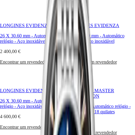
elegância
MINI
台
e
DOLCEVITA
湾
do
LONGINES
地
requinte.
DOLCEVITA
區
LONGINES EVIDENZA
LONGINES
LONGINES EVIDENZA
Quer
ไทย
PRIMALUNA
esteja
26 X 30.60 mm
-
Automático
26 X 30.60 mm
-
Automático
FLAGSHIP
à
relógio
-
Aço inoxidável
relógio
-
Aço inoxidável
Europa
CLASSIC
procura
EVIDENZA
de
2 400,00 €
4 650,00 €
Österreich
RECORD
uma
Belgique
ELEGANT
peça
Encontrar um revendedor
Encontrar um revendedor
(
Fr
)
COLLECTION
de
België
LA
relojoaria
(
Nl
)
GRANDE
intemporal
Denmark
CLASSIQUE
ou
Finland
mais
France
Heritage
LONGINES EVIDENZA
LONGINES MASTER
contemporânea,
Deutschland
COLLECTION
irá
LONGINES
Greece
26 X 30.60 mm
-
Automático
certamente
LEGEND
(
En
)
relógio
-
Aço inoxidável
25.50 mm
-
Automático relógio
-
encontrar
DIVER
Ελλάδα
Ouro rosa de 18 quilates
o
4 600,00 €
ULTRA-
(
El
)
relógio
CHRON
6 450,00 €
Italia
automático
Encontrar um revendedor
LONGINES
Netherlands
para
Encontrar um revendedor
PILOT
(
En
)