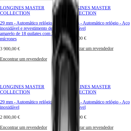
Master
South
suíça
Africa
Longines
LONGINES MASTER
LONGINES MASTER
MASTER
dá
COLLECTION
COLLECTION
Américas
COLLECTION
vida
MASTER
a
29 mm
-
Automático relógio
-
Aço
29 mm
-
Automático relógio
-
Aço
Canada
COLLECTION
relógios
inoxidável e revestimento de ouro
inoxidável
(
En
)
CHRONOGRAPH
que
amarelo de 18 quilates com 200
Canada
MASTER
2 750,00 €
combinam
mícrones
(
Fr
)
COLLECTION
um
México
MOONPHASE
Encontrar um revendedor
3 900,00 €
extraordinário
United
THE
desempenho
States
LONGINES
Encontrar um revendedor
técnico,
MASTER
tradição
Ásia-
COLLECTION
e
Pacífico
GMT
elegância
intemporal.
Australia
Conquest
Foi
LONGINES MASTER
LONGINES MASTER
中
com
COLLECTION
COLLECTION
CONQUEST
國
esta
CONQUEST
대
missão
29 mm
-
Automático relógio
-
Aço
29 mm
-
Automático relógio
-
Aço
CLASSIC
em
inoxidável
한
inoxidável
CONQUEST
mente
민
CHRONOGRAPH
2 800,00 €
2 300,00 €
que
국
HYDROCONQUEST
a
Hong
HYDROCONQUEST
Encontrar um revendedor
Encontrar um revendedor
marca
Kong