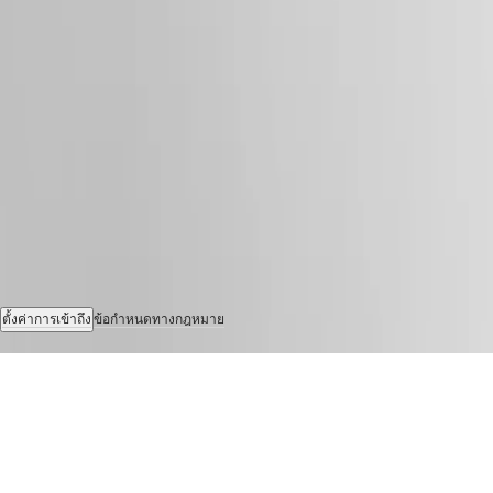
ของ
เรา
แบ
ติดตามเรา
รนด์
แอม
บา
สเด
อร์
และ
บุคคล
สำคัญ
กีฬา
ตั้งค่าการเข้าถึง
ข้อกำหนดทางกฎหมาย
และ
© 2026 LONGINES Watch Co. Francillon Ltd., สงวนลิขสิทธิ์
พันธมิตร
ความ
เชี่ยวชาญ
ด้าน
การ