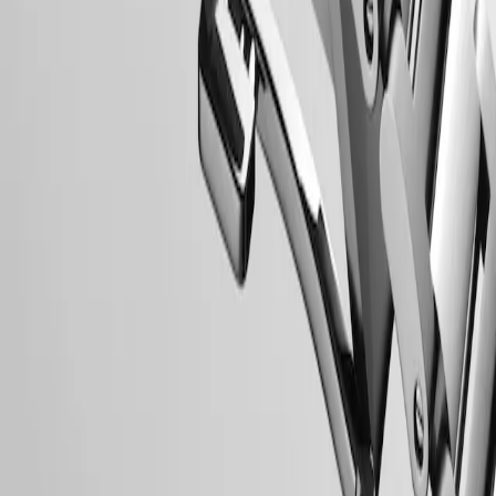
สตีล
แตน
แตน
แตน
เลส
ส
แตน
กลไกและฟังก์ชัน
นาฬิกา
เลส
เลส
เลส
สตีล
แตน
เลส
รุ่น
สตีล
สตีล
สตีล
เลส
สตีล
ใหม่
สตีล
สายนาฬิกา
นาฬิกา
ทั้งหมด
นาฬิกา
สำหรับ
ทั่วไป
ผู้ชาย
นาฬิกา
สำหรับ
ผู้
CONQUEST
หญิง
Conquest คือนาฬิกาสุดพิเศษที่เหมาะสำหรับการสวมใส่ทุกวัน ถือ
ตาม
เป็นคอลเลกชันแรกของ Longines ที่ได้รับการคุ้มครองชื่อโดย
ฟังก์ชัน
สำนักงานทรัพย์สินทางปัญญาแห่งสวิตเซอร์แลนด์ในปี 1954 ตั้งแต่
นั้นเป็นต้นมา คอลเลกชั่นดังกล่าวได้รับการพัฒนาอย่างต่อเนื่องทั้ง
ตาม
ด้านการออกแบบและเทคโนโลยี แต่ยังคงเอกลักษณ์ดั้งเดิมไว้
สไตล์