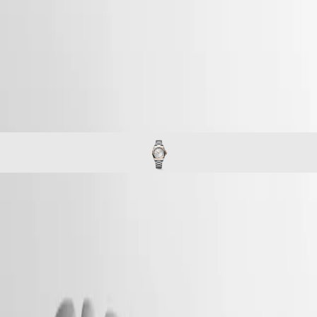
Master
South
-
Africa
conquest
MASTER
-
COLLECTION
อเมริกา
conquest
MASTER
-
COLLECTION
Canada
l33205726
CHRONOGRAPH
(
En
)
MASTER
Canada
COLLECTION
(
Fr
)
MOONPHASE
México
THE
United
LONGINES
States
MASTER
COLLECTION
เอเชีย
GMT
CONQUEST
แปซิฟิก
Conquest
Conquest คือนาฬิกาสุดพิเศษที่เหมาะสำหรับการสวมใส่ทุกวัน ถือ
Australia
CONQUEST
เป็นคอลเลกชันแรกของ Longines ที่ได้รับการคุ้มครองชื่อโดย
中
CONQUEST
國
สำนักงานทรัพย์สินทางปัญญาแห่งสวิตเซอร์แลนด์ในปี 1954 ตั้งแต่
CLASSIC
대
นั้นเป็นต้นมา คอลเลกชั่นดังกล่าวได้รับการพัฒนาอย่างต่อเนื่องทั้ง
CONQUEST
한
CHRONOGRAPH
ด้านการออกแบบและเทคโนโลยี แต่ยังคงเอกลักษณ์ดั้งเดิมไว้
민
HYDROCONQUEST
อย่างครบถ้วน โดยสะท้อนถึงการผสมผสานระหว่างการออกแบบที่
국
HYDROCONQUEST