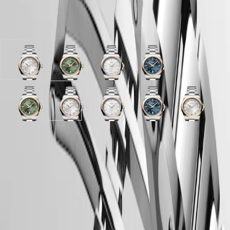
Netherlands
MAJETEK
(
En
)
CONQUEST
Nederland
มีให้เลือก 5 รูปแบบ
HERITAGE
(
Nl
)
FLAGSHIP
Norway
HERITAGE
Polska
AVIGATION
Portugal
HERITAGE
หน้า
หน้า
หน้า
หน้า
Россия
CLASSIC
ปัด
ปัด
ปัด
ปัด
España
นาฬิกา
Sweden
สี
สี
ไข่มุก
สี
ทั้งหมด
Schweiz
เงิน
เขียว
สี
น้ำ
หน้า
หน้า
หน้า
หน้า
หน้า
หน้า
(
De
)
นาฬิกา
Suisse
ซัน
ซัน
ขาว
เิงิน
ปัด
ปัด
ปัด
ปัด
ปัด
ปัด
สำหรับ
(
Fr
)
เรย์
เรย์
พร้อม
ซัน
สี
สี
สี
ไข่มุก
สี
สี
Svizzera
ผู้ชาย
ตัวเรือน
พร้อม
พร้อม
สาย
เรย์
(
It
)
เขียว
เงิน
เงิน
สี
น้ำ
เงิน
นาฬิกา
United
สาย
สาย
รัด
พร้อม
ซัน
ซัน
ซัน
ขาว
เิงิน
ซัน
สำหรับ
Kingdom
รัด
รัด
ส
สาย
เรย์
เรย์
เรย์
พร้อม
ซัน
เรย์
Türkiye
ผู้
ส
ส
แตน
รัด
พร้อม
พร้อม
พร้อม
สาย
เรย์
พร้อม
หน้าปัดและเข็มนาฬิกา
หญิง
แตน
แตน
เลส
ส
สาย
สาย
สาย
รัด
พร้อม
สาย
เลส
เลส
สตีล
แตน
คำ
รัด
รัด
รัด
ส
สาย
รัด
สตีล
สตีล
เลส
แนะนำ
ส
ส
ส
แตน
รัด
ส