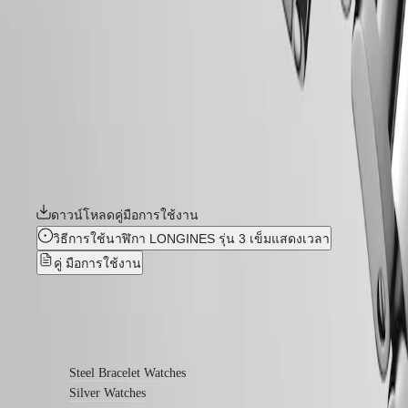
อย่างครบถ้วน โดยสะท้อนถึงการผสมผสานระหว่างการออกแบบที่
ตาม
ร่วมสมัยและความสง่างามในสไตล์สปอร์ตได้อย่างลงตัว นาฬิกา
สี
รุ่น Conquest แต่ละเรือนแสดงให้เห็นถึงความมุ่งมั่นอย่างไม่หยุดยั้ง
ของ Longines ในด้านประสิทธิภาพและความเป็นเลิศในการผลิต
บริการ
นาฬิกา ด้วยการนำเสนอนาฬิกาที่หลากหลาย องค์ประกอบหลัก
ของ Conquest จึงเป็นเครื่องพิสูจน์ถึงความมุ่งมั่นของ Longines ใน
คำ
การผลิตนาฬิกาเพื่อการดำรงชีวิตในทุกแง่มุม โดยในคอลเลคชั่นนี้
แนะนำ
มีให้เลือกสรรในขนาด สีสัน และวัสดุที่หลากหลาย
ใน
การ
ดาวน์โหลดคู่มือการใช้งาน
ดูแล
วิธีการใช้นาฬิกา LONGINES รุ่น 3 เข็มแสดงเวลา
ส่ง
คู่ มือการใช้งาน
นาฬิกา
ของ
คุณ
ค้นพบเพิ่มเติม
ให้
เรา
Steel Bracelet Watches
ราคา
Silver Watches
ค่า