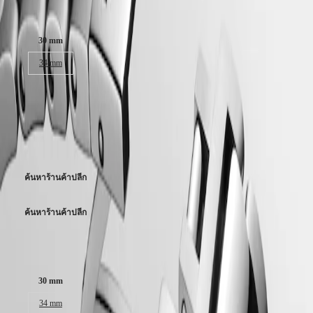
พร้อมกำลังลานสำรองสายใยซิลิคอนผลึกเดี่ยวประมาณ 45
Malaysia
ขนาดตัวเรือน:
MINI
Singapore
ชั่วโมง.
DOLCEVITA
台
LONGINES
30 mm
湾
การกันน้ำที่ระดับ 10 บาร์, แซปไฟร์คริสตัลป้องกันรอยขีดข่วน
DOLCEVITA
地
พร้อมเคลือบป้องกันการสะท้อนแสงหลายเลเยอร์สองด้าน.
34 mm
LONGINES
區
PRIMALUNA
FLAGSHIP
ไทย
สีเงินซันเรย์ ตัวเรือน, swiss super-luminova®.
฿111,200.00
CLASSIC
EVIDENZA
ยุโรป
สแตนเลสสตีล สายนาฬิกา, พร้อมตัวล็อคแบบพับเพื่อความ
ราคาขายปลีกแนะนำ - ผู้ค้าปลีกที่ได้รับอนุญาตของเรายังคงมี
RECORD
ปลอดภัยสามชั้นและกลไกเปิดแบบปุ่มกด.
ELEGANT
อิสระในการกำหนดราคาของตนเอง
Österreich
COLLECTION
Belgique
LA
(
Fr
)
GRANDE
ค้นหาร้านค้าปลีก
België
CLASSIQUE
(
Nl
)
Denmark
Heritage
ค้นหาร้านค้าปลีก
Finland
France
LONGINES
Deutschland
LEGEND
ขนาดตัวเรือน:
Greece
DIVER
(
En
)
ULTRA-
30 mm
Ελλάδα
CHRON
(
El
)
LONGINES
34 mm
Italia
PILOT