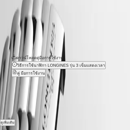
GMT
ร่วมสมัยและความสง่างามในสไตล์สปอร์ตได้อย่างลงตัว นาฬิกา
Hong
Kong
รุ่น Conquest แต่ละเรือนแสดงให้เห็นถึงความมุ่งมั่นอย่างไม่หยุดยั้ง
Spirit
SAR
ของ Longines ในด้านประสิทธิภาพและความเป็นเลิศในการผลิต
(
En
)
LONGINES
香
นาฬิกา ด้วยการนำเสนอนาฬิกาที่หลากหลาย องค์ประกอบหลัก
SPIRIT
港
ของ Conquest จึงเป็นเครื่องพิสูจน์ถึงความมุ่งมั่นของ Longines ใน
LONGINES
特
SPIRIT
การผลิตนาฬิกาเพื่อการดำรงชีวิตในทุกแง่มุม โดยในคอลเลคชั่นนี้
别
ZULU
มีให้เลือกสรรในขนาด สีสัน และวัสดุที่หลากหลาย
行
TIME
LONGINES
政
ดาวน์โหลดคู่มือการใช้งาน
SPIRIT
區
FLYBACK
วิธีการใช้นาฬิกา LONGINES รุ่น 3 เข็มแสดงเวลา
(
Zh
)
LONGINES
India
คู่ มือการใช้งาน
SPIRIT
日
CHRONOGRAPH
本
LONGINES
CONQUEST
-
L3.320.5.72.6
澳
SPIRIT
門
PILOT
LONGINES
特
อัตโนมัติ, Ø 30.00 mm, สแตนเลสสตีลและพิงค์โกลด์ขนาด 18
SPIRIT
别
PILOT
กะรัต แค็บ 200, L3.320.5.72.6
行
FLYBACK
政
วันที่, ระบบกลไกไขลานอัตโนมัติที่มีความถี่ 28,800 รอบต่อชั่วโมง
ดูเพิ่มเติม
區
Elegance