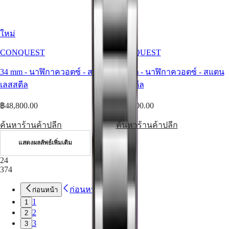
ของ
เรา
แบ
ใหม่
ใหม่
รนด์
CONQUEST
CONQUEST
แอม
บา
34 mm
-
นาฬิกาควอตซ์
-
สแตน
34 mm
-
นาฬิกาควอตซ์
-
สแตน
สเด
เลสสตีล
เลสสตีล
อร์
฿48,800.00
฿48,800.00
และ
บุคคล
ค้นหาร้านค้าปลีก
ค้นหาร้านค้าปลีก
สำคัญ
แสดงผลลัพธ์เพิ่มเติม
กีฬา
และ
24
374
พันธมิตร
ความ
ก่อนหน้า
ก่อนหน้า
เชี่ยวชาญ
1
1
ด้าน
2
2
การ
3
3