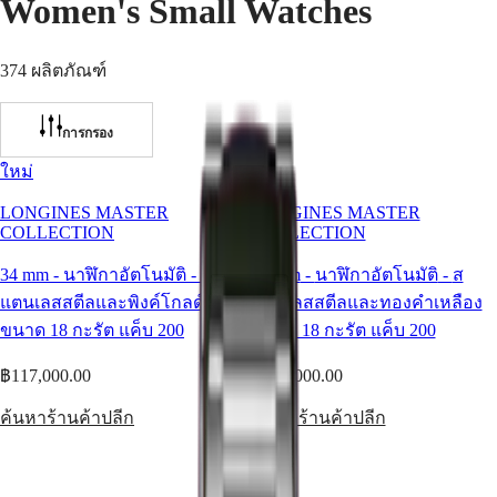
Women's Small Watches
Master
South
Africa
MASTER
374 ผลิตภัณฑ์
COLLECTION
อเมริกา
MASTER
COLLECTION
Canada
CHRONOGRAPH
การกรอง
(
En
)
MASTER
Canada
COLLECTION
ใหม่
ใหม่
(
Fr
)
MOONPHASE
México
THE
LONGINES MASTER
LONGINES MASTER
United
LONGINES
COLLECTION
COLLECTION
States
MASTER
COLLECTION
34 mm
-
นาฬิกาอัตโนมัติ
-
ส
34 mm
-
นาฬิกาอัตโนมัติ
-
ส
เอเชีย
GMT
แตนเลสสตีลและพิงค์โกลด์
แตนเลสสตีลและทองคำเหลือง
แปซิฟิก
Conquest
ขนาด 18 กะรัต แค็บ 200
ขนาด 18 กะรัต แค็บ 200
Australia
CONQUEST
中
฿117,000.00
฿117,000.00
CONQUEST
國
CLASSIC
대
ค้นหาร้านค้าปลีก
ค้นหาร้านค้าปลีก
CONQUEST
한
CHRONOGRAPH
민
HYDROCONQUEST
국
HYDROCONQUEST