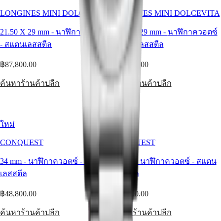
บริการ
LONGINES MINI DOLCEVITA
LONGINES MINI DOLCEVITA
การ
21.50 X 29 mm
-
นาฬิกาควอตซ์
21.50 X 29 mm
-
นาฬิกาควอตซ์
รับ
-
สแตนเลสสตีล
-
สแตนเลสสตีล
ประกัน
ค้นหา
฿87,800.00
฿78,000.00
ศูนย์
ค้นหาร้านค้าปลีก
ค้นหาร้านค้าปลีก
บริการ
ติดต่อ
เรา
ใหม่
ใหม่
โลก
CONQUEST
CONQUEST
ของ
เรา
34 mm
-
นาฬิกาควอตซ์
-
สแตน
34 mm
-
นาฬิกาควอตซ์
-
สแตน
เลสสตีล
เลสสตีล
ประวัติ
ของ
฿48,800.00
฿66,300.00
เรา
ค้นหาร้านค้าปลีก
ค้นหาร้านค้าปลีก
พิพิธภัณฑ์