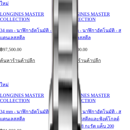
GMT
Hong
ใหม่
ใหม่
Kong
Spirit
SAR
LONGINES MASTER
LONGINES MASTER
(
En
)
COLLECTION
COLLECTION
LONGINES
香
SPIRIT
港
34 mm
-
นาฬิกาอัตโนมัติ
-
ส
34 mm
-
นาฬิกาอัตโนมัติ
-
ส
LONGINES
特
แตนเลสสตีล
แตนเลสสตีล
SPIRIT
别
ZULU
行
TIME
฿97,500.00
฿97,500.00
LONGINES
政
SPIRIT
區
ค้นหาร้านค้าปลีก
ค้นหาร้านค้าปลีก
FLYBACK
(
Zh
)
LONGINES
India
SPIRIT
日
CHRONOGRAPH
本
ใหม่
ใหม่
LONGINES
澳
SPIRIT
門
PILOT
LONGINES MASTER
LONGINES MASTER
LONGINES
COLLECTION
COLLECTION
特
SPIRIT
别
PILOT
34 mm
-
นาฬิกาอัตโนมัติ
-
ส
30 mm
-
นาฬิกาอัตโนมัติ
-
ส
行
FLYBACK
แตนเลสสตีล
แตนเลสสตีลและพิงค์โกลด์
政
區
Elegance
ขนาด 18 กะรัต แค็บ 200