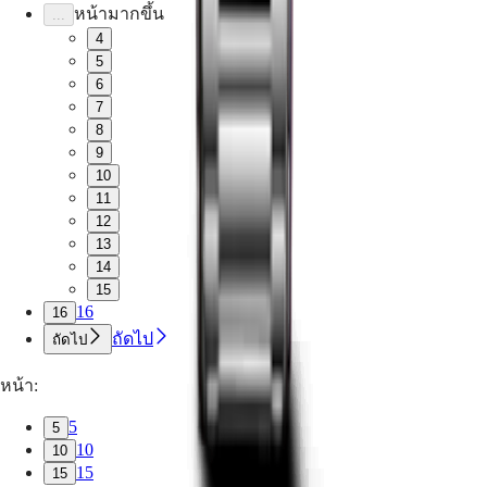
ผลิต
หน้ามากขึ้น
...
นาฬิกา
4
5
ข่าวสาร
6
และ
7
เรื่อง
8
ราว
9
ร่วม
10
11
งาน
12
กับ
13
เรา
14
นาฬิกา
15
สำหรับ
16
16
สุภาพ
ถัดไป
ถัดไป
บุรุษ
หน้า:
นาฬิกา
สำหรับ
5
5
สุภาพ
10
10
15
สตรี
15