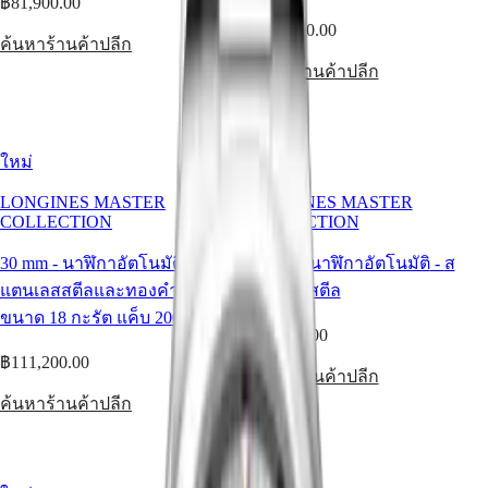
฿81,900.00
Malaysia
MINI
Singapore
฿111,200.00
DOLCEVITA
ค้นหาร้านค้าปลีก
台
LONGINES
湾
ค้นหาร้านค้าปลีก
DOLCEVITA
地
LONGINES
區
PRIMALUNA
FLAGSHIP
ไทย
CLASSIC
ใหม่
ใหม่
EVIDENZA
ยุโรป
RECORD
LONGINES MASTER
LONGINES MASTER
ELEGANT
COLLECTION
COLLECTION
Österreich
COLLECTION
Belgique
LA
30 mm
-
นาฬิกาอัตโนมัติ
-
ส
30 mm
-
นาฬิกาอัตโนมัติ
-
ส
(
Fr
)
GRANDE
België
แตนเลสสตีลและทองคำเหลือง
แตนเลสสตีล
CLASSIQUE
(
Nl
)
ขนาด 18 กะรัต แค็บ 200
Denmark
Heritage
฿91,700.00
Finland
฿111,200.00
France
LONGINES
ค้นหาร้านค้าปลีก
Deutschland
LEGEND
Greece
ค้นหาร้านค้าปลีก
DIVER
(
En
)
ULTRA-
Ελλάδα
CHRON
(
El
)
LONGINES
Italia
PILOT