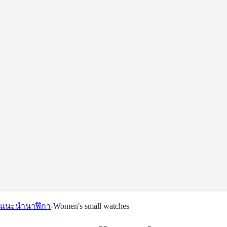
ไป
เปิด
ค้นหา
ยัง
ไทย
บัญชี
ของ
เปิด
ฉัน
ค้นหา
ไป
ยัง
ไป
เก็บ
ยัง
ไป
บัญชี
ยัง
เปิด
ของ
เก็บ
เมนู
ฉัน
นาฬิกา
คำแนะนำ
บริการ
โลกของเรา
แนะนำนาฬิกา
-
Women's small watches
นาฬิกา
แอฟริกา