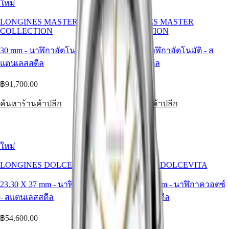
ใหม่
ใหม่
Netherlands
MAJETEK
(
En
)
CONQUEST
LONGINES MASTER
LONGINES MASTER
Nederland
HERITAGE
COLLECTION
COLLECTION
(
Nl
)
FLAGSHIP
Norway
HERITAGE
30 mm
-
นาฬิกาอัตโนมัติ
-
ส
30 mm
-
นาฬิกาอัตโนมัติ
-
ส
Polska
AVIGATION
Portugal
แตนเลสสตีล
แตนเลสสตีล
HERITAGE
Россия
CLASSIC
España
฿91,700.00
฿76,100.00
นาฬิกา
Sweden
ทั้งหมด
Schweiz
ค้นหาร้านค้าปลีก
ค้นหาร้านค้าปลีก
(
De
)
นาฬิกา
Suisse
สำหรับ
(
Fr
)
Svizzera
ผู้ชาย
(
It
)
ใหม่
ใหม่
นาฬิกา
United
สำหรับ
Kingdom
LONGINES DOLCEVITA
LONGINES DOLCEVITA
Türkiye
ผู้
23.30 X 37 mm
-
นาฬิกาควอตซ์
23.30 X 37 mm
-
นาฬิกาควอตซ์
หญิง
-
สแตนเลสสตีล
-
สแตนเลสสตีล
คำ
฿54,600.00
฿54,600.00
แนะนำ