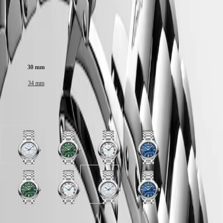
Malaysia
Elegance
Singapore
MINI
台
No se realizan envíos a Canarias, Ceuta o Melilla
DOLCEVITA
湾
LONGINES
地
DOLCEVITA
Tamaño de la caja:
區
LONGINES
ไทย
PRIMALUNA
30 mm
FLAGSHIP
Europa
CLASSIC
34 mm
EVIDENZA
Österreich
RECORD
Belgique
ELEGANT
Disponible en 4 variaciones
(
Fr
)
COLLECTION
België
LA
(
Nl
)
GRANDE
Denmark
CLASSIQUE
Esfera
Esfera
Esfera
Esfera
Finland
Blanca
Nácar
Plateada
Luminoso
France
Heritage
nacarada
verde
con
azul
Deutschland
con
intenso
efecto
nácar
LONGINES
Greece
correa
con
"rayos
con
LEGEND
(
En
)
Esfera
Esfera
Esfera
Esfera
Pulsera
correa
de
correa
DIVER
Ελλάδα
Nácar
Plateada
Blanca
Luminoso
de
Pulsera
sol"
Pulsera
ULTRA-
(
El
)
verde
con
nacarada
azul
acero
de
con
de
CHRON
Italia
intenso
efecto
con
nácar
inoxidable
acero
correa
acero
Garantía LONGINES de 5 años