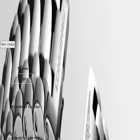
Hong
HYDROCONQUEST
LONGINES PRIMALUNA
-
Kong
GMT
SAR
L8.123.4.87.6
Spirit
(
En
)
香
LONGINES
港
Reloj automático, Ø 30.00 mm, acero inoxidable, L8.123.4.87.6
SPIRIT
特
LONGINES
Fecha, movimiento mecánico automático, 28.800 alternancias por hora
别
Ver más
SPIRIT
y 45 horas de reserva de marcha aproximadamente con espiral de
行
ZULU
silicio monocristalino.
Tamaño de la caja:
政
TIME
LONGINES
區
Estanqueidad hasta 3 bar, cristal de zafiro resistente a los arañazos con
30 mm
SPIRIT
(
Zh
)
varias capas antirreflejos a ambos lados.
FLYBACK
India
34 mm
LONGINES
Esfera blanca nacarada.
日
SPIRIT
本
2.800,00 €
CHRONOGRAPH
Brazalete de pulsera de acero inoxidable, con triple cierre desplegable
澳
LONGINES
de seguridad y mecanismo de apertura mediante pulsador.
門
SPIRIT
Añadir al carrito
特
PILOT
LONGINES
别
SPIRIT
行
No se realizan envíos a Canarias, Ceuta o Melilla
PILOT
政
FLYBACK
區
Añadir al carrito