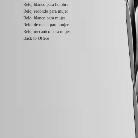
de
Reloj blanco para hombre
piel
Reloj redondo para mujer
Correas
Reloj blanco para mujer
de
caucho
Reloj de metal para mujer
Reloj mecánico para mujer
Servicios
Back to Office
Instrucciones
de
cuidado
Envíenos
su
reloj
Garantía LONGINES de 5 años
Precios
de
Fabricación suiza
servicio
Envío y devolución gratis
Garantía
Encontrar
Pago seguro
un
centro
Síguenos
de
servicio
Contáctenos