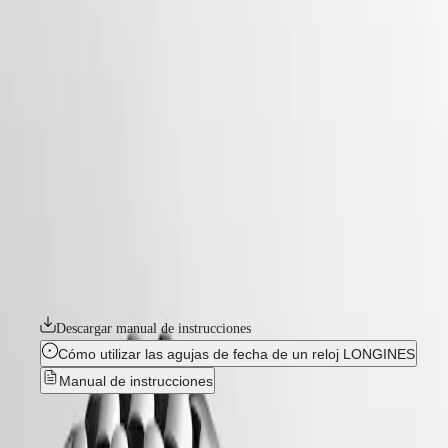
relojes
Master
South
-
Africa
elegance
MASTER
-
América
longines primaluna
COLLECTION
-
MASTER
Canada
l81234876
COLLECTION
(
En
)
CHRONOGRAPH
Canada
MASTER
LONGINES PRIMALUNA
(
Fr
)
COLLECTION
México
MOONPHASE
La colección Longines PrimaLuna encarna la elegancia y la feminidad.
United
THE
Esta colección elaborada con una meticulosa atención al detalle se
States
LONGINES
inspira en el firmamento, como reflejan sus curvas elegantes y sus
MASTER
delicadas líneas. Los relojes Longines PrimaLuna están engastados con
Asia-
COLLECTION
diamantes o presentan esferas minimalistas, y revelan una belleza que
Pacífico
GMT
transciende las tendencias fugaces.
Australia
Conquest
中
Descargar manual de instrucciones
CONQUEST
國
Cómo utilizar las agujas de fecha de un reloj LONGINES
CONQUEST
대
Manual de instrucciones
CLASSIC
한
CONQUEST
민
Nuevo
CHRONOGRAPH
국
HYDROCONQUEST