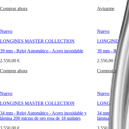
CONQUEST
민
CHRONOGRAPH
Comprar ahora
Avisarme
국
HYDROCONQUEST
Hong
HYDROCONQUEST
Kong
GMT
SAR
Nuevo
Nuevo
Spirit
(
En
)
香
LONGINES MASTER COLLECTION
LONGINES MA
LONGINES
港
SPIRIT
特
39 mm
-
Reloj Automático
-
Acero inoxidable
39 mm
-
Reloj A
LONGINES
别
SPIRIT
2.550,00 €
2.550,00 €
行
ZULU
政
TIME
Comprar ahora
Comprar ahora
LONGINES
區
SPIRIT
(
Zh
)
FLYBACK
India
LONGINES
日
Nuevo
Nuevo
SPIRIT
本
CHRONOGRAPH
澳
LONGINES MASTER COLLECTION
LONGINES MA
LONGINES
門
SPIRIT
34 mm
-
Reloj Automático
-
Acero inoxidable y
34 mm
-
Reloj A
特
PILOT
lámina 200 micras de oro rosa de 18 quilates
lámina 200 micras
LONGINES
别
SPIRIT
行
3.550,00 €
3.550,00 €