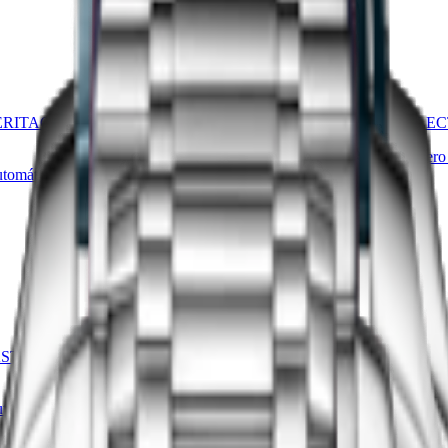
Nuevo
ERITAGE CENTRAL POWER
LONGINES MASTER COLLEC
41 mm
-
Reloj Automático
-
Acero 
utomático
-
Acero inoxidable
2.650,00 €
Comprar ahora
Nuevo
STER COLLECTION ARABIC
LONGINES MASTER COLLEC
41 mm
-
Reloj Automático
-
Acero 
utomático
-
Acero inoxidable
2.650,00 €