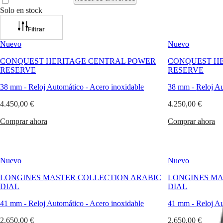
Solo en stock
Relojes
África
Filtrar
Master
South
Nuevo
Nuevo
Africa
MASTER
CONQUEST HERITAGE CENTRAL POWER
CONQUEST H
América
COLLECTION
RESERVE
RESERVE
MASTER
Canada
COLLECTION
38 mm
-
Reloj Automático
-
Acero inoxidable
38 mm
-
Reloj A
(
En
)
CHRONOGRAPH
Canada
MASTER
4.450,00 €
4.250,00 €
(
Fr
)
COLLECTION
México
Comprar ahora
MOONPHASE
Comprar ahora
United
THE
States
LONGINES
MASTER
Asia-
COLLECTION
Nuevo
Nuevo
Pacífico
GMT
LONGINES MASTER COLLECTION ARABIC
LONGINES MA
Australia
Conquest
DIAL
DIAL
中
CONQUEST
國
41 mm
-
Reloj Automático
-
Acero inoxidable
41 mm
-
Reloj A
CONQUEST
대
CLASSIC
2.650,00 €
2.650,00 €
한