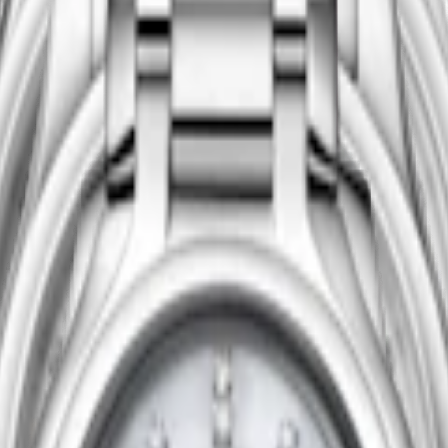
Comprar ahora
Nuevo
STER COLLECTION
LONGINES MASTER COLLEC
utomático
-
Acero inoxidable
39 mm
-
Reloj Automático
-
Acero 
2.550,00 €
Comprar ahora
Nuevo
STER COLLECTION
LONGINES MASTER COLLEC
utomático
-
Acero inoxidable y
34 mm
-
Reloj Automático
-
Acero 
 de oro amarillo de 18 quilates
2.950,00 €