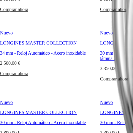
PILOT
政
FLYBACK
Comprar ahora
Comprar ahora
區
Malaysia
Elegance
Singapore
MINI
台
DOLCEVITA
Nuevo
Nuevo
湾
LONGINES
地
LONGINES MASTER COLLECTION
LONGINES MA
DOLCEVITA
區
LONGINES
34 mm
-
Reloj Automático
-
Acero inoxidable
30 mm
-
Reloj A
ไทย
PRIMALUNA
lámina 200 micras
FLAGSHIP
2.500,00 €
Europa
CLASSIC
3.350,00 €
EVIDENZA
Comprar ahora
Österreich
RECORD
Comprar ahora
Belgique
ELEGANT
(
Fr
)
COLLECTION
België
LA
(
Nl
)
GRANDE
Denmark
CLASSIQUE
Nuevo
Nuevo
Finland
France
Heritage
LONGINES MASTER COLLECTION
LONGINES MA
Deutschland
LONGINES
30 mm
Greece
-
Reloj Automático
-
Acero inoxidable
30 mm
-
Reloj A
LEGEND
(
En
)
2.800,00 €
2.300,00 €
DIVER