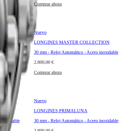
Comprar ahora
Nuevo
TION
LONGINES MASTER COLLECTION
inoxidable y
30 mm
-
Reloj Automático
-
Acero inoxidable
de 18 quilates
2.800,00 €
Comprar ahora
Nuevo
LONGINES PRIMALUNA
inoxidable
30 mm
-
Reloj Automático
-
Acero inoxidable
2.800,00 €