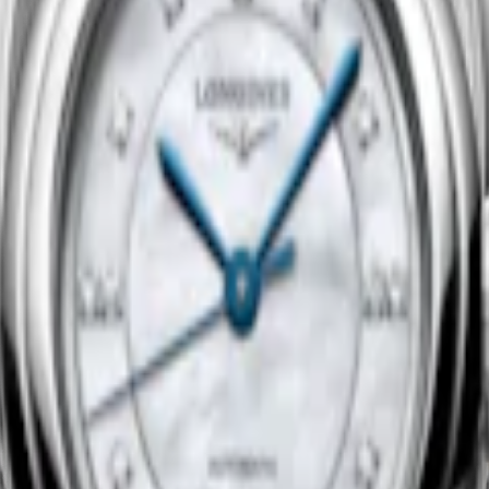
Comprar ahora
Nuevo
STER COLLECTION
LONGINES MASTER COLLEC
utomático
-
Acero inoxidable y
30 mm
-
Reloj Automático
-
Acero 
 de oro rosa de 18 quilates
lámina 200 micras de oro amarillo 
3.350,00 €
Comprar ahora
Nuevo
STER COLLECTION
LONGINES PRIMALUNA
utomático
-
Acero inoxidable
30 mm
-
Reloj Automático
-
Acero 
2.800,00 €