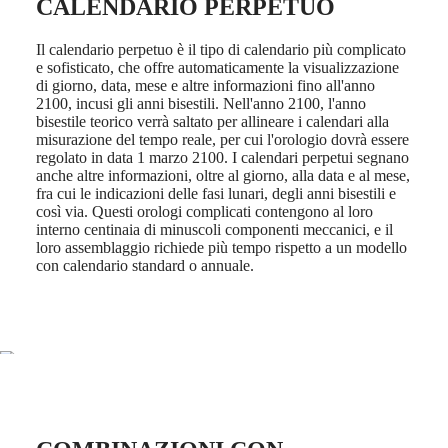
LONGINES
Netherlands
CALENDARIO PERPETUO
PILOT
(
En
)
MAJETEK
Nederland
Il calendario perpetuo è il tipo di calendario più complicato
CONQUEST
(
Nl
)
e sofisticato, che offre automaticamente la visualizzazione
HERITAGE
Norway
di giorno, data, mese e altre informazioni fino all'anno
FLAGSHIP
Polska
2100, incusi gli anni bisestili. Nell'anno 2100, l'anno
HERITAGE
Portugal
bisestile teorico verrà saltato per allineare i calendari alla
AVIGATION
Россия
misurazione del tempo reale, per cui l'orologio dovrà essere
HERITAGE
España
regolato in data 1 marzo 2100. I calendari perpetui segnano
CLASSIC
Sweden
anche altre informazioni, oltre al giorno, alla data e al mese,
Tutti
Schweiz
fra cui le indicazioni delle fasi lunari, degli anni bisestili e
gli
(
De
)
così via. Questi orologi complicati contengono al loro
orologi
Suisse
interno centinaia di minuscoli componenti meccanici, e il
Orologi
(
Fr
)
loro assemblaggio richiede più tempo rispetto a un modello
da
Svizzera
con calendario standard o annuale.
uomo
(
It
)
Orologi
United
da
Kingdom
donna
Türkiye
Suggerimenti
Novità
Tutti
gli