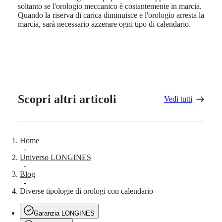
in
soltanto se l'orologio meccanico è costantemente in marcia.
pelle
Quando la riserva di carica diminuisce e l'orologio arresta la
Cinturini
marcia, sarà necessario azzerare ogni tipo di calendario.
in
caucciù
Servizi
Istruzioni
per
la
Scopri altri articoli
Vedi tutti
cura
Inviaci
il
tuo
orologio
Home
Tariffe
-
del
Universo LONGINES
servizio
-
Garanzia
Blog
Trova
-
un
Diverse tipologie di orologi con calendario
centro
assistenza
Garanzia LONGINES
Contattaci