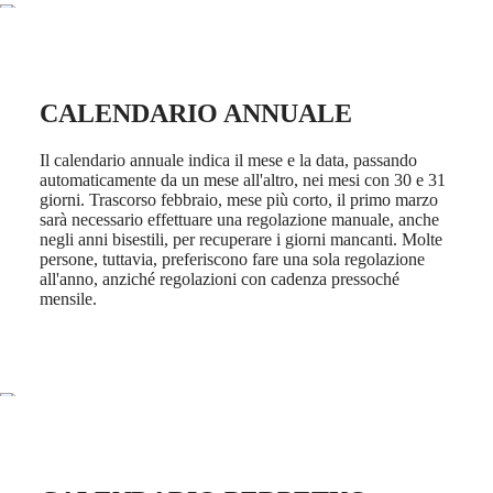
Malaysia
Elegance
Singapore
MINI
台
DOLCEVITA
湾
LONGINES
地
DOLCEVITA
CALENDARIO ANNUALE
區
LONGINES
ไทย
PRIMALUNA
Il calendario annuale indica il mese e la data, passando
FLAGSHIP
automaticamente da un mese all'altro, nei mesi con 30 e 31
Europa
CLASSIC
giorni. Trascorso febbraio, mese più corto, il primo marzo
EVIDENZA
Österreich
sarà necessario effettuare una regolazione manuale, anche
RECORD
Belgique
negli anni bisestili, per recuperare i giorni mancanti. Molte
ELEGANT
(
Fr
)
persone, tuttavia, preferiscono fare una sola regolazione
COLLECTION
België
all'anno, anziché regolazioni con cadenza pressoché
LA
(
Nl
)
mensile.
GRANDE
Denmark
CLASSIQUE
Finland
France
Heritage
Deutschland
LONGINES
Greece
LEGEND
(
En
)
DIVER
Ελλάδα
ULTRA-
(
El
)
CHRON
Italia