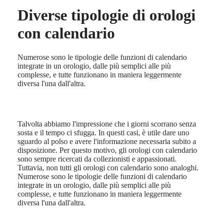
Diverse tipologie di orologi
Master
South
Africa
con calendario
MASTER
America
COLLECTION
MASTER
Canada
Numerose sono le tipologie delle funzioni di calendario
COLLECTION
(
En
)
integrate in un orologio, dalle più semplici alle più
CHRONOGRAPH
Canada
complesse, e tutte funzionano in maniera leggermente
MASTER
(
Fr
)
diversa l'una dall'altra.
COLLECTION
México
MOONPHASE
United
THE
States
LONGINES
MASTER
Talvolta abbiamo l'impressione che i giorni scorrano senza
Asia
COLLECTION
sosta e il tempo ci sfugga. In questi casi, è utile dare uno
Pacifico
GMT
sguardo al polso e avere l'informazione necessaria subito a
disposizione. Per questo motivo, gli orologi con calendario
Australia
Conquest
sono sempre ricercati da collezionisti e appassionati.
中
Tuttavia, non tutti gli orologi con calendario sono analoghi.
CONQUEST
國
Numerose sono le tipologie delle funzioni di calendario
CONQUEST
대
integrate in un orologio, dalle più semplici alle più
CLASSIC
한
complesse, e tutte funzionano in maniera leggermente
CONQUEST
민
diversa l'una dall'altra.
CHRONOGRAPH
국
HYDROCONQUEST