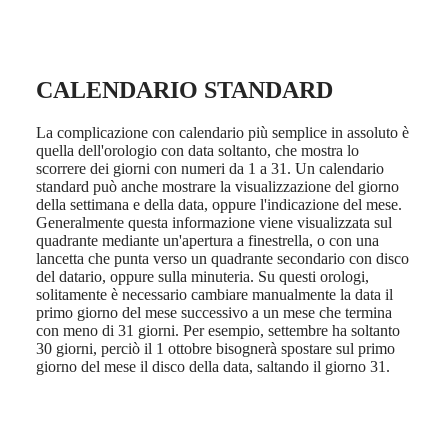
Hong
HYDROCONQUEST
Kong
GMT
SAR
Spirit
(
En
)
香
CALENDARIO STANDARD
LONGINES
港
SPIRIT
特
LONGINES
La complicazione con calendario più semplice in assoluto è
别
SPIRIT
quella dell'orologio con data soltanto, che mostra lo
行
ZULU
scorrere dei giorni con numeri da 1 a 31. Un calendario
政
TIME
standard può anche mostrare la visualizzazione del giorno
LONGINES
della settimana e della data, oppure l'indicazione del mese.
區
SPIRIT
Generalmente questa informazione viene visualizzata sul
(
Zh
)
FLYBACK
quadrante mediante un'apertura a finestrella, o con una
India
LONGINES
lancetta che punta verso un quadrante secondario con disco
日
SPIRIT
del datario, oppure sulla minuteria. Su questi orologi,
本
CHRONOGRAPH
solitamente è necessario cambiare manualmente la data il
澳
LONGINES
primo giorno del mese successivo a un mese che termina
門
SPIRIT
con meno di 31 giorni. Per esempio, settembre ha soltanto
特
PILOT
30 giorni, perciò il 1 ottobre bisognerà spostare sul primo
LONGINES
giorno del mese il disco della data, saltando il giorno 31.
别
SPIRIT
行
PILOT
政
FLYBACK
區