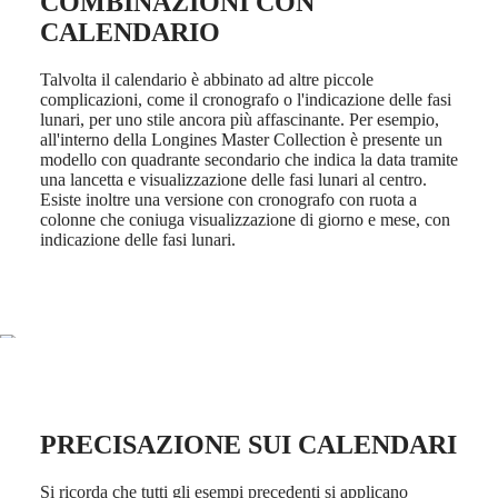
COMBINAZIONI CON
orologi
CALENDARIO
Orologi
da
uomo
Talvolta il calendario è abbinato ad altre piccole
Orologi
complicazioni, come il cronografo o l'indicazione delle fasi
da
lunari, per uno stile ancora più affascinante. Per esempio,
donna
all'interno della Longines Master Collection è presente un
modello con quadrante secondario che indica la data tramite
Per
una lancetta e visualizzazione delle fasi lunari al centro.
funzioni
Esiste inoltre una versione con cronografo con ruota a
colonne che coniuga visualizzazione di giorno e mese, con
Per
indicazione delle fasi lunari.
stile
Per
colore
Cinturini
Tutti
i
cinturini
PRECISAZIONE SUI CALENDARI
Cinturini
NATO
Cinturini
Si ricorda che tutti gli esempi precedenti si applicano