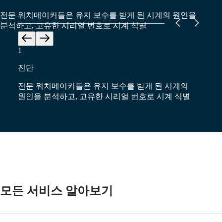
서비스
전문 워치메이커들은 유지 보수를 받게 된 시계의 원인을
워치를
분석하고, 고유한 시리얼 번호로 시계 식별
발송해주세요
서비스
1
2
요금
보증
진단
케이
서비스
센터
전문 워치메이커들은 유지 보수를 받게 된 시계의
케이스
찾기
원인을 분석하고, 고유한 시리얼 번호로 시계 식별
분해
문의하기
론진의
세계
우리의
역사
우리의
박물관
모든 서비스 알아보기
앰배서더
&
유명
인사