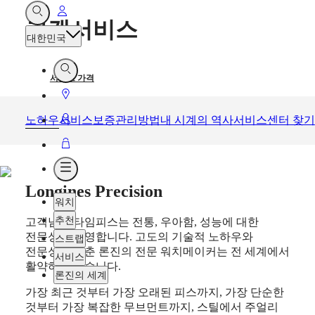
내
열려
고객서비스
있는
계정
대한민국
검색
열려
서비스 가격
있는
매장안내
검색
노하우
서비스
보증
관리방법
내 시계의 역사
서비스센터 찾기
내
계정
장바구니
열려
있는
Longines Precision
메뉴
워치
추천
고객님의 타임피스는 전통, 우아함, 성능에 대한
전문성을 반영합니다. 고도의 기술적 노하우와
스트랩
전문성을 갖춘 론진의 전문 워치메이커는 전 세계에서
서비스
활약하고 있습니다.
론진의 세계
가장 최근 것부터 가장 오래된 피스까지, 가장 단순한
것부터 가장 복잡한 무브먼트까지, 스틸에서 주얼리
워치
아프리카