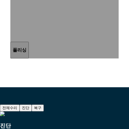
여성
Show
워치
transcript
커플
Transcript
:
폴리싱을 통해 오랫동안 착용한
워치
폴리싱을 통해 오랫동안 착용한 시계의 광택을
시계의 광택을 복원할 수 있습니다.
복원할 수 있습니다.
기능별
스타일별
전체 동영상 보기
폴리싱
컬러별
스트랩
모든
스트랩
나토
스트랩
레더
스트랩
전체수리
진단
복구
러버
1
스트랩
진단