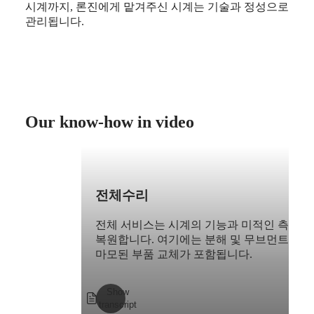
시계까지, 론진에게 맡겨주신 시계는 기술과 정성으로
관리됩니다.
Master
South
Africa
MASTER
COLLECTION
미주
MASTER
COLLECTION
Canada
CHRONOGRAPH
(
En
)
MASTER
Canada
Our know-how in video
COLLECTION
(
Fr
)
MOONPHASE
México
THE
United
LONGINES
States
MASTER
아시아
COLLECTION
전체수리
GMT
태평양
Conquest
전체 서비스는 시계의 기능과 미적인 측면을
Australia
복원합니다. 여기에는 분해 및 무브먼트 내
中國
CONQUEST
마모된 부품 교체가 포함됩니다.
대한민국
CONQUEST
Hong
CLASSIC
Kong
CONQUEST
Show
SAR
CHRONOGRAPH
transcript
(
En
)
HYDROCONQUEST