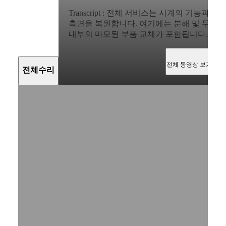
香港特别行政區
HYDROCONQUEST
Transcript
:
전체 서비스는 시계의 기능과 미
전체 서비스는 시계의 기능과 미적인 측면을
(
Zh
)
GMT
India
측면을 복원합니다. 여기에는 분해 및 무브
복원합니다. 여기에는 분해 및 무브먼트 내부의
Spirit
日本
내부의 마모된 부품 교체가 포함됩니다.
마모된 부품 교체가 포함됩니다.
澳門特别行政區
LONGINES
Malaysia
SPIRIT
Singapore
전체 동영상 보기
LONGINES
전체수리
台湾地區
SPIRIT
ไทย
ZULU
TIME
유럽
LONGINES
SPIRIT
Österreich
FLYBACK
Belgique
LONGINES
(
Fr
)
SPIRIT
België
CHRONOGRAPH
(
Nl
)
LONGINES
Denmark
SPIRIT
Finland
PILOT
France
LONGINES
Deutschland
SPIRIT
Greece
PILOT
(
En
)
Show
FLYBACK
Ελλάδα
transcript