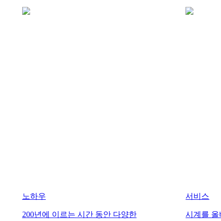
스포츠
&
파트너십
워치메이킹
노하우
뉴스
&
스토리
채용
정보
남성
워치
여성
워치
모든
워치
노하우
서비스
200년에 이르는 시간 동안 다양한
시계를 올