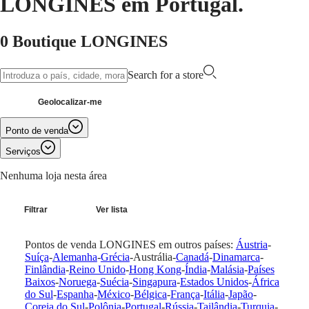
LONGINES em Portugal.
Master
South
Africa
MASTER
0 Boutique LONGINES
Américas
COLLECTION
MASTER
Canada
COLLECTION
Search for a store
(
En
)
CHRONOGRAPH
Canada
MASTER
(
Fr
)
COLLECTION
Geolocalizar-me
México
MOONPHASE
United
THE
Ponto de venda
States
LONGINES
MASTER
Serviços
Ásia-
COLLECTION
Pacífico
Nenhuma loja nesta área
GMT
Australia
Conquest
中
Filtrar
Ver lista
CONQUEST
國
CONQUEST
대
Pontos de venda LONGINES em outros países:
Áustria
-
CLASSIC
한
Suíça
-
Alemanha
-
Grécia
-
Austrália
-
Canadá
-
Dinamarca
-
CONQUEST
민
Finlândia
-
Reino Unido
-
Hong Kong
-
Índia
-
Malásia
-
Países
CHRONOGRAPH
Baixos
-
Noruega
-
Suécia
-
Singapura
-
Estados Unidos
-
África
국
HYDROCONQUEST
do Sul
-
Espanha
-
México
-
Bélgica
-
França
-
Itália
-
Japão
-
Hong
HYDROCONQUEST
Coreia do Sul
-
Polônia
-
Portugal
-
Rússia
-
Tailândia
-
Turquia
-
Kong