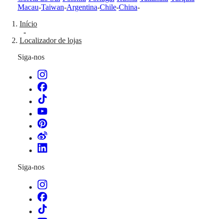
GMT
Macau
-
Taiwan
-
Argentina
-
Chile
-
China
-
SAR
Spirit
(
En
)
Início
香
-
LONGINES
港
Localizador de lojas
SPIRIT
特
LONGINES
Siga-nos
别
SPIRIT
行
ZULU
政
TIME
LONGINES
區
SPIRIT
(
Zh
)
FLYBACK
India
LONGINES
日
SPIRIT
本
CHRONOGRAPH
澳
LONGINES
門
SPIRIT
特
PILOT
LONGINES
Siga-nos
别
SPIRIT
行
PILOT
政
FLYBACK
區
Malaysia
Elegance
Singapore