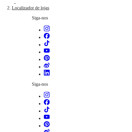
-
국
HYDROCONQUEST
Localizador de lojas
Hong
HYDROCONQUEST
Kong
GMT
Siga-nos
SAR
Spirit
(
En
)
香
LONGINES
港
SPIRIT
特
LONGINES
别
SPIRIT
行
ZULU
政
TIME
LONGINES
區
SPIRIT
(
Zh
)
FLYBACK
India
LONGINES
Siga-nos
日
SPIRIT
本
CHRONOGRAPH
澳
LONGINES
門
SPIRIT
特
PILOT
LONGINES
别
SPIRIT
行
PILOT
政
FLYBACK