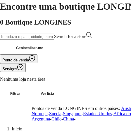
Encontre uma boutique LONGIN
Relógios
África
Master
South
0 Boutique LONGINES
Africa
MASTER
Américas
COLLECTION
Search for a store
MASTER
Canada
COLLECTION
(
En
)
CHRONOGRAPH
Geolocalizar-me
Canada
MASTER
(
Fr
)
COLLECTION
Ponto de venda
México
MOONPHASE
United
THE
Serviços
States
LONGINES
Nenhuma loja nesta área
MASTER
Ásia-
COLLECTION
Pacífico
GMT
Filtrar
Ver lista
Australia
Conquest
中
Pontos de venda LONGINES em outros países:
Áustr
CONQUEST
國
Noruega
-
Suécia
-
Singapura
-
Estados Unidos
-
África do
CONQUEST
대
Argentina
-
Chile
-
China
-
CLASSIC
한
CONQUEST
Início
민
CHRONOGRAPH