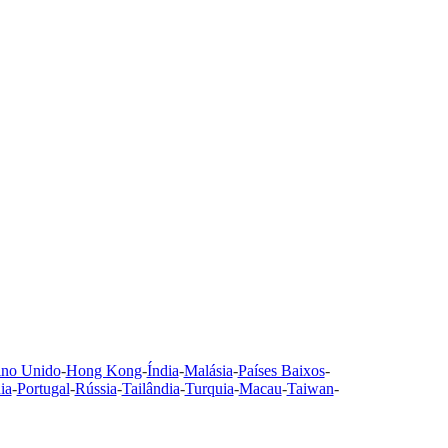
ino Unido
-
Hong Kong
-
Índia
-
Malásia
-
Países Baixos
-
ia
-
Portugal
-
Rússia
-
Tailândia
-
Turquia
-
Macau
-
Taiwan
-