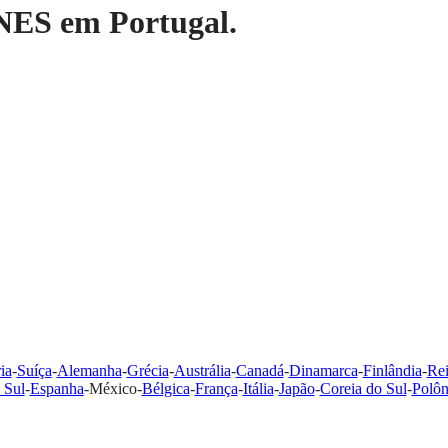
ES em Portugal.
ia
-
Suíça
-
Alemanha
-
Grécia
-
Austrália
-
Canadá
-
Dinamarca
-
Finlândia
-
Re
 Sul
-
Espanha
-
México
-
Bélgica
-
França
-
Itália
-
Japão
-
Coreia do Sul
-
Polôn