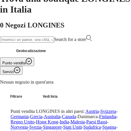
in Italia
Master
South
Africa
MASTER
0 Negozi LONGINES
America
COLLECTION
MASTER
Canada
COLLECTION
Search for a store
(
En
)
CHRONOGRAPH
Canada
MASTER
(
Fr
)
COLLECTION
Geolocalizzazione
México
MOONPHASE
United
THE
Punto vendita
States
LONGINES
MASTER
Servizi
Asia
COLLECTION
Pacifico
Nessun negozio in quest'area
GMT
Australia
Conquest
中
Filtrare
Vedi lista
CONQUEST
國
CONQUEST
대
Punti vendita LONGINES in altri paesi:
Austria
-
Svizzera
-
CLASSIC
한
Germania
-
Grecia
-
Australia
-
Canada
-
Danimarca
-
Finlandia
-
CONQUEST
민
Regno Unito
-
Hong Kong
-
India
-
Malesia
-
Paesi Bassi
-
CHRONOGRAPH
Norvegia
-
Svezia
-
Singapore
-
Stati Uniti
-
Sudafrica
-
Spagna
-
국
HYDROCONQUEST