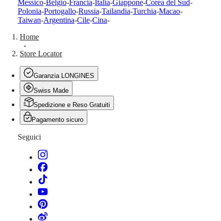
Messico
-
Belgio
-
Francia
-
Italia
-
Giappone
-
Corea del Sud
-
Hong
HYDROCONQUEST
Polonia
-
Portogallo
-
Russia
-
Tailandia
-
Turchia
-
Macao
-
Kong
GMT
Taiwan
-
Argentina
-
Cile
-
Cina
-
SAR
Spirit
(
En
)
Home
香
-
LONGINES
港
Store Locator
SPIRIT
特
LONGINES
别
SPIRIT
Garanzia LONGINES
行
ZULU
Swiss Made
政
TIME
LONGINES
區
Spedizione e Reso Gratuiti
SPIRIT
(
Zh
)
FLYBACK
Pagamento sicuro
India
LONGINES
日
SPIRIT
Seguici
本
CHRONOGRAPH
澳
LONGINES
門
SPIRIT
特
PILOT
LONGINES
别
SPIRIT
行
PILOT
政
FLYBACK
區