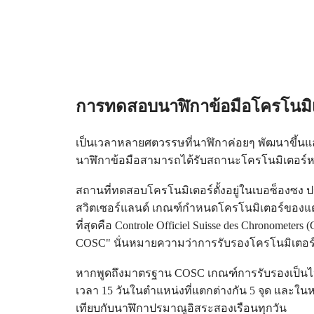
Ελλάδα
CHRON
(
El
)
LONGINES
Italia
PILOT
Netherlands
MAJETEK
(
En
)
CONQUEST
Nederland
HERITAGE
(
Nl
)
FLAGSHIP
Norway
HERITAGE
การทดสอบนาฬิกาข้อมือโครโนมิเ
Polska
AVIGATION
Portugal
HERITAGE
Россия
CLASSIC
เป็นเวลาหลายศตวรรษที่นาฬิกาค่อยๆ พัฒนาขึ้นและ
España
นาฬิกา
Sweden
นาฬิกาข้อมือสามารถได้รับสถานะโครโนมิเตอร
ทั้งหมด
Schweiz
(
De
)
นาฬิกา
สถานที่ทดสอบโครโนมิเตอร์ตั้งอยู่ในเบอซ็องซง ป
Suisse
สำหรับ
สวิตเซอร์แลนด์ เกณฑ์กำหนดโครโนมิเตอร์ของแต่
(
Fr
)
Svizzera
ผู้ชาย
ที่สุดคือ Controle Officiel Suisse des Chronomet
(
It
)
นาฬิกา
COSC" นั่นหมายความว่าการรับรองโครโนมิเตอร์มาจ
United
สำหรับ
Kingdom
Türkiye
หากพูดถึงมาตรฐาน COSC เกณฑ์การรับรองเป็นไ
ผู้
เวลา 15 วันในตำแหน่งที่แตกต่างกัน 5 จุด และใ
หญิง
เทียบกับนาฬิกาปรมาณูอิสระสองเรือนทุกวัน