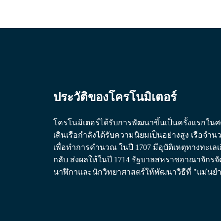
CHRONOGRAPH
민
HYDROCONQUEST
국
HYDROCONQUEST
GMT
Hong
Kong
Spirit
SAR
(
En
)
LONGINES
香
SPIRIT
港
LONGINES
特
SPIRIT
ประวัติของโครโนมิเตอร์
别
ZULU
行
TIME
LONGINES
政
โครโนมิเตอร์ได้รับการพัฒนาขึ้นเป็นครั้งแรกใน
SPIRIT
區
FLYBACK
เดินเรือกำลังได้รับความนิยมเป็นอย่างสูง เรือ
(
Zh
)
LONGINES
เพื่อทำการคำนวณ ในปี 1707 มีอุบัติเหตุทางทะเล
India
SPIRIT
日
กลับ ส่งผลให้ในปี 1714 รัฐบาลสหราชอาณาจักรจัดกา
CHRONOGRAPH
本
LONGINES
นาฬิกาและนักวิทยาศาสตร์ให้พัฒนาวิธีที่ "แม่น
澳
SPIRIT
門
PILOT
LONGINES
特
SPIRIT
别
PILOT
行