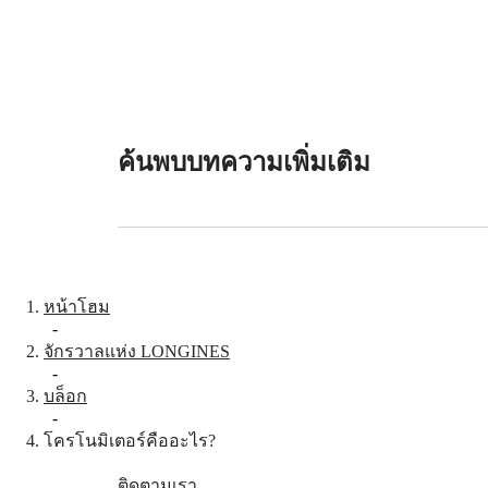
เรา
ราคา
ค่า
บริการ
การ
รับ
ค้นพบบทความเพิ่มเติม
ประกัน
ค้นหา
ศูนย์
บริการ
ติดต่อ
เรา
หน้าโฮม
-
โลก
จักรวาลแห่ง LONGINES
-
ของ
บล็อก
เรา
-
โครโนมิเตอร์คืออะไร?
ประวัติ
ของ
ติดตามเรา