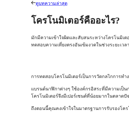
ดูบทความล่าสุด
นาฬิกา
แอฟริกา
โครโนมิเตอร์คืออะไร?
Master
South
Africa
MASTER
COLLECTION
อเมริกา
มักมีความเข้าใจผิดและสับสนระหว่างโครโนมิเต
MASTER
COLLECTION
ทดสอบความเที่ยงตรงอันเข้มงวดในช่วงระยะเวลา
Canada
CHRONOGRAPH
(
En
)
MASTER
Canada
COLLECTION
(
Fr
)
MOONPHASE
México
THE
United
LONGINES
การทดสอบโครโนมิเตอร์เป็นการวัดกลไกการทำงาน
States
MASTER
COLLECTION
เอเชีย
แบรนด์นาฬิกาต่างๆ ใช้องค์กรอิสระที่มีความเป็
GMT
แปซิฟิก
โครโนมิเตอร์จึงมีเปอร์เซนต์ที่น้อยมากในตลาดปั
Conquest
Australia
ถึงตอนนี้คุณคงเข้าใจในมาตรฐานการรับรองโครโนม
CONQUEST
中
CONQUEST
國
CLASSIC
대
CONQUEST
한