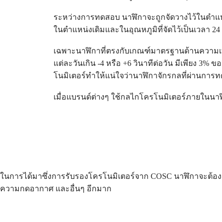
คำ
ระหว่างการทดสอบ นาฬิกาจะถูกจัดวางไว้ในตำแหน่ง
แนะนำ
ในตำแหน่งเดิมและในอุณหภูมิที่จัดไว้เป็นเวลา 24
นาฬิกา
เฉพาะนาฬิกาที่ตรงกับเกณฑ์มาตรฐานด้านความเที
รุ่น
แต่ละวันเกิน -4 หรือ +6 วินาทีต่อวัน มีเพีย
ใหม่
โนมิเตอร์ทำให้แน่ใจว่านาฬิกาจักรกลที่ผ่านการ
นาฬิกา
ทั้งหมด
เมื่อแบรนด์ต่างๆ ใช้กลไกโครโนมิเตอร์ภายในนาฬ
นาฬิกา
สำหรับ
ผู้ชาย
นาฬิกา
สำหรับ
ผู้
ในการได้มาซึ่งการรับรองโครโนมิเตอร์จาก COSC นาฬิกาจะต้องผ
หญิง
ความกดอากาศ และอื่นๆ อีกมาก
ตาม
ฟังก์ชัน