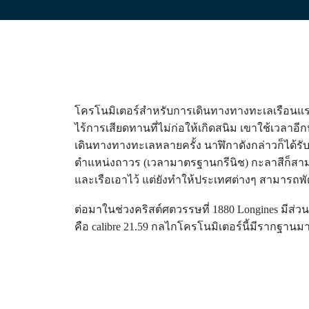
FLYBACK
政
區
Elegance
Malaysia
MINI
Singapore
DOLCEVITA
台
LONGINES
湾
DOLCEVITA
地
LONGINES
區
โครโนมิเตอร์สำหรับการเดินทางทางทะเลเรือนแรกได
PRIMALUNA
FLAGSHIP
ไทย
ไร้การเสียดทานที่ไม่ก่อให้เกิดสนิม เขาใช้เวลาอ
CLASSIC
เดินทางทางทะเลหลายครั้ง นาฬิกาดังกล่าวก็ได้รับก
EVIDENZA
ยุโรป
RECORD
ตำแหน่งถาวร (เวลามาตรฐานกรีนิช) กะลาสีก็สามา
ELEGANT
Österreich
และเรือเอาไว้ แต่ยังทำให้ประเทศต่างๆ สามาร
COLLECTION
Belgique
LA
(
Fr
)
ต่อมาในช่วงคริสต์ศตวรรษที่ 1880 Longines มีส่
GRANDE
België
CLASSIQUE
คือ calibre 21.59 กลไกโครโนมิเตอร์นี้มีรากฐานมาจา
(
Nl
)
Denmark
Heritage
Finland
France
LONGINES
Deutschland
LEGEND
Greece
DIVER
(
En
)
ULTRA-