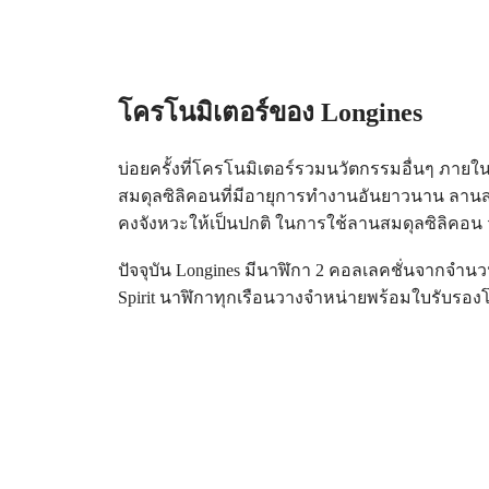
ตาม
สไตล์
ตาม
โครโนมิเตอร์ของ Longines
สี
บ่อยครั้งที่โครโนมิเตอร์รวมนวัตกรรมอื่นๆ ภาย
บริการ
สมดุลซิลิคอนที่มีอายุการทำงานอันยาวนาน ลานสม
คำ
คงจังหวะให้เป็นปกติ ในการใช้ลานสมดุลซิลิคอ
แนะนำ
ปัจจุบัน Longines มีนาฬิกา 2 คอลเลคชั่นจากจำนว
ใน
Spirit นาฬิกาทุกเรือนวางจำหน่ายพร้อมใบรับรองโค
การ
ดูแล
ส่ง
นาฬิกา
ของ
คุณ
ให้