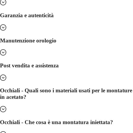
il
nostro
Garanzia e autenticità
universo
La
nostra
storia
Manutenzione orologio
Il
nostro
museo
Ambasciatori
e
Post vendita e assistenza
personalità
Sport
e
partnership
Occhiali - Quali sono i materiali usati per le montature
Know-
how
in acetato?
orologiero
Notizie
e
storie
Occhiali - Che cosa è una montatura iniettata?
Lavora
con