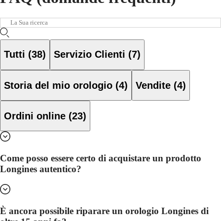
Master
South
La
Africa
Sua
MASTER
ricerca
America
COLLECTION
MASTER
Tutti (38)
Servizio Clienti
(
7
)
Canada
COLLECTION
(
En
)
CHRONOGRAPH
Canada
MASTER
Storia del mio orologio
(
4
)
Vendite
(
4
)
(
Fr
)
COLLECTION
México
MOONPHASE
United
THE
States
LONGINES
Ordini online
(
23
)
MASTER
Asia
COLLECTION
Pacifico
GMT
Australia
Conquest
Come posso essere certo di acquistare un prodotto
中
Longines autentico?
CONQUEST
國
CONQUEST
대
CLASSIC
한
CONQUEST
민
CHRONOGRAPH
È ancora possibile riparare un orologio Longines di
국
HYDROCONQUEST