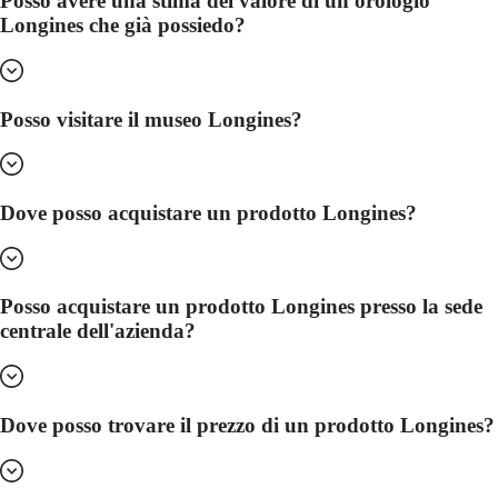
Posso avere una stima del valore di un orologio
LONGINES
Netherlands
PILOT
(
En
)
Longines che già possiedo?
MAJETEK
Nederland
CONQUEST
(
Nl
)
HERITAGE
Norway
FLAGSHIP
Polska
Posso visitare il museo Longines?
HERITAGE
Portugal
AVIGATION
Россия
HERITAGE
España
CLASSIC
Sweden
Tutti
Schweiz
Dove posso acquistare un prodotto Longines?
gli
(
De
)
orologi
Suisse
Orologi
(
Fr
)
da
Svizzera
uomo
(
It
)
Posso acquistare un prodotto Longines presso la sede
Orologi
United
centrale dell'azienda?
da
Kingdom
donna
Türkiye
Suggerimenti
Dove posso trovare il prezzo di un prodotto Longines?
Novità
Tutti
gli