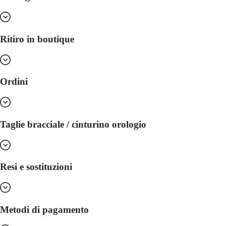
in
pelle
Cinturini
in
Ritiro in boutique
caucciù
Servizi
Istruzioni
Ordini
per
la
cura
Inviaci
il
Taglie bracciale / cinturino orologio
tuo
orologio
Tariffe
del
servizio
Resi e sostituzioni
Garanzia
Trova
un
centro
Metodi di pagamento
assistenza
Contattaci