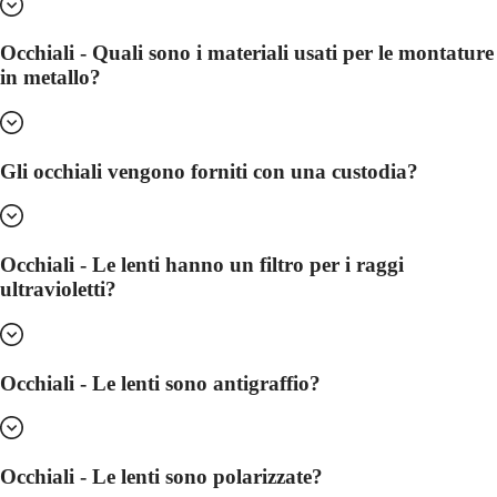
noi
Orologi
da
Occhiali - Quali sono i materiali usati per le montature
uomo
in metallo?
Orologi
da
donna
Tutti
gli
Gli occhiali vengono forniti con una custodia?
orologi
Occhiali - Le lenti hanno un filtro per i raggi
ultravioletti?
Occhiali - Le lenti sono antigraffio?
Occhiali - Le lenti sono polarizzate?