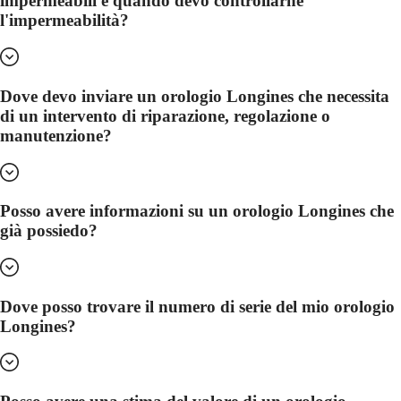
impermeabili e quando devo controllarne
Malaysia
Elegance
Singapore
l'impermeabilità?
MINI
台
DOLCEVITA
湾
LONGINES
地
DOLCEVITA
區
Dove devo inviare un orologio Longines che necessita
LONGINES
ไทย
di un intervento di riparazione, regolazione o
PRIMALUNA
FLAGSHIP
manutenzione?
Europa
CLASSIC
EVIDENZA
Österreich
RECORD
Belgique
ELEGANT
(
Fr
)
Posso avere informazioni su un orologio Longines che
COLLECTION
België
LA
già possiedo?
(
Nl
)
GRANDE
Denmark
CLASSIQUE
Finland
France
Heritage
Dove posso trovare il numero di serie del mio orologio
Deutschland
LONGINES
Greece
Longines?
LEGEND
(
En
)
DIVER
Ελλάδα
ULTRA-
(
El
)
CHRON
Italia