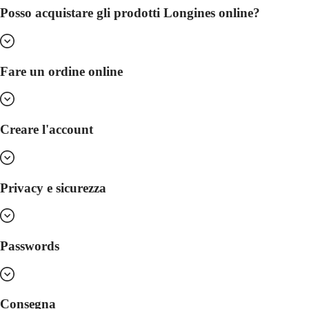
orologi
Posso acquistare gli prodotti Longines online?
Orologi
da
uomo
Orologi
Fare un ordine online
da
donna
Per
funzioni
Creare l'account
Per
stile
Per
Privacy e sicurezza
colore
Cinturini
Tutti
Passwords
i
cinturini
Cinturini
NATO
Cinturini
Consegna