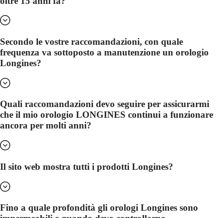
oltre 15 anni fa?
Hong
HYDROCONQUEST
Kong
GMT
SAR
Spirit
(
En
)
香
Secondo le vostre raccomandazioni, con quale
LONGINES
港
frequenza va sottoposto a manutenzione un orologio
SPIRIT
特
Longines?
LONGINES
别
SPIRIT
行
ZULU
政
TIME
LONGINES
區
Quali raccomandazioni devo seguire per assicurarmi
SPIRIT
(
Zh
)
che il mio orologio LONGINES continui a funzionare
FLYBACK
India
ancora per molti anni?
LONGINES
日
SPIRIT
本
CHRONOGRAPH
澳
LONGINES
門
SPIRIT
Il sito web mostra tutti i prodotti Longines?
特
PILOT
LONGINES
别
SPIRIT
行
PILOT
政
FLYBACK
Fino a quale profondità gli orologi Longines sono
區